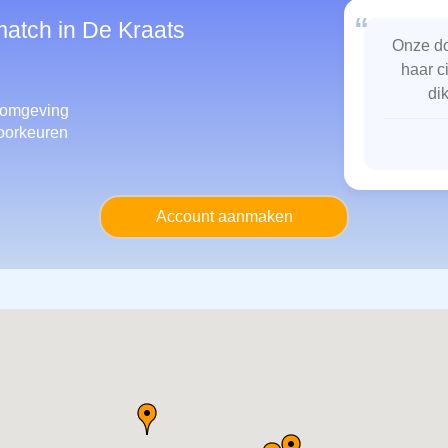
“
match in De Kraats
Onze do
haar c
di
 omgeving
oorkeuren
Account aanmaken