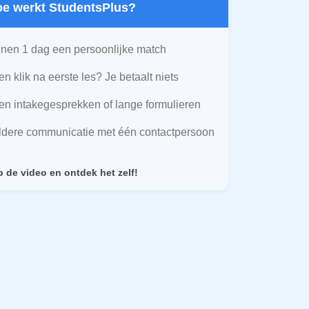
Hoe werkt StudentsPlus?
nen 1 dag een persoonlijke match
n klik na eerste les? Je betaalt niets
n intakegesprekken of lange formulieren
ldere communicatie met één contactpersoon
p de video en ontdek het zelf!