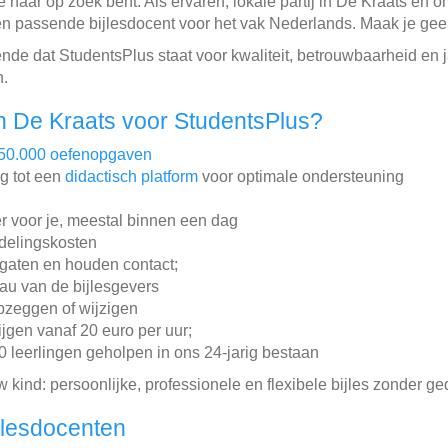
e naar op zoek bent. Als ervaren, lokale partij in De Kraats en
 passende bijlesdocent voor het vak Nederlands. Maak je geen 
de dat StudentsPlus staat voor kwaliteit, betrouwbaarheid en j
n.
n De Kraats voor StudentsPlus?
50.000 oefenopgaven
ng tot een
didactisch platform
voor optimale ondersteuning
r voor je, meestal binnen een dag
ddelingskosten
gaten en houden contact;
au van de bijlesgevers
pzeggen of wijzigen
ijgen vanaf 20 euro per uur;
leerlingen geholpen in ons 24-jarig bestaan
w kind: persoonlijke, professionele en flexibele bijles zonder ge
jlesdocenten