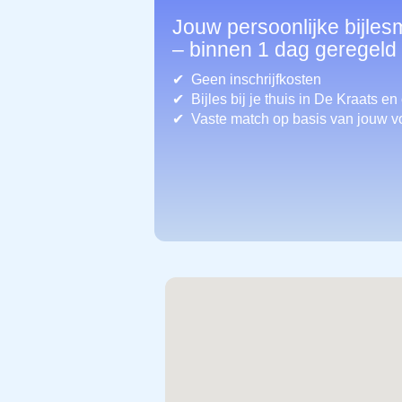
Jouw persoonlijke bijles
– binnen 1 dag geregeld
Geen inschrijfkosten
Bijles bij je thuis in De Kraats
en
Vaste match op basis van jouw v