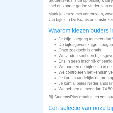
StudentsPlus is dé oplossing waar j
snel en zonder gedoe vinden van een
Maak je keuze met vertrouwen, weten
van bijles in De Kraats en omstreke
Waarom kiezen ouders i
Je krijgt toegang tot meer dan
De bijlesgevers krijgen toega
Onze zoektocht is gratis
We vinden snel een bijlesgeve
Er zijn geen inschrijf- of bemi
We houden de bijlessen in de 
We controleren het kennisnive
Je kunt maandelijks de uren o
Je kunt al bijles Nederlands kr
We hebben al meer dan 74.500 
Bij StudentsPlus draait alles om jou
Een selectie van onze bi