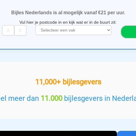
Bijles Nederlands is al mogelijk vanaf €21 per uur.
Vul hier je postcode in en kijk wat er in de buurt zit:
S
e
l
e
c
t
e
e
11,000+ bijlesgevers
r
e
e
eel meer dan
11.000
bijlesgevers in Nederl
n
v
a
k
: