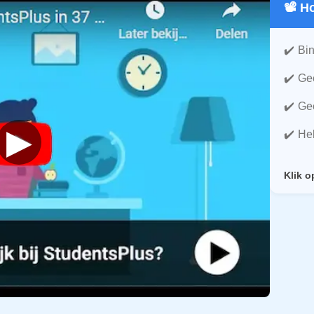
📽️ 
Bin
Gee
Gee
▶
He
Klik o