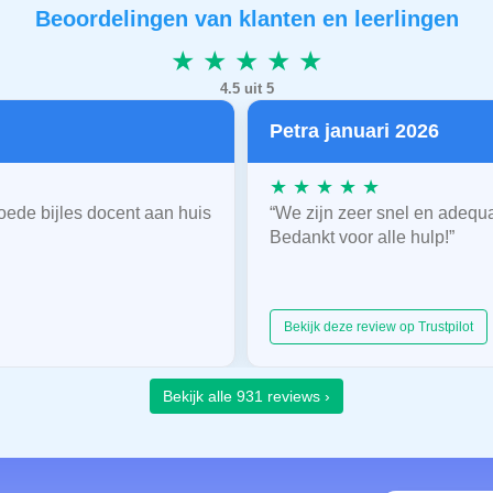
Beoordelingen van klanten en leerlingen
★ ★ ★ ★ ★
4.5 uit 5
Petra januari 2026
★ ★ ★ ★ ★
oede bijles docent aan huis
“We zijn zeer snel en adequ
Bedankt voor alle hulp!”
Bekijk deze review op Trustpilot
Bekijk alle 931 reviews ›