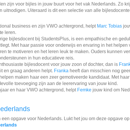
n zijn voor bijles in jouw buurt voor het vak Nederlands. Zo krij
 uitnodigen. Uiteraard is dit een selectie van alle bijlesdocent
ational business en zijn VWO achtergrond, helpt
Marc Tobias
jou
te leren.
arige bijlesdocent bij StudentsPlus, is een empathische en gedu
uitlegt. Met haar passie voor onderwijs en ervaring in het helpe
ren te motiveren en het leren leuk te maken. Ouders kunnen v
ndersteunen in hun educatieve reis.
enthousiaste bijlesdocent voor jouw zoon of dochter, dan is
Fran
zit en graag anderen helpt.
Franka
heeft dan misschien nog geen
helpen maken haar een zeer gemotiveerde kandidaat. Met haar fri
evolle toevoeging zijn aan de leerervaring van jouw kind.
njaar en haar VWO achtergrond, helpt
Femke
jouw kind om Nede
ederlands
n een opgave voor Nederlands. Lukt het jou om deze opgave op
erlands