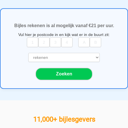
Bijles rekenen is al mogelijk vanaf €21 per uur.
Vul hier je postcode in en kijk wat er in de buurt zit:
S
e
l
Zoeken
e
c
t
e
e
r
e
11,000+ bijlesgevers
e
n