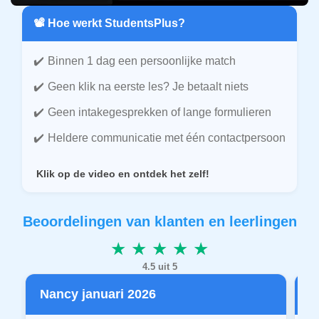
📽️ Hoe werkt StudentsPlus?
Binnen 1 dag een persoonlijke match
Geen klik na eerste les? Je betaalt niets
Geen intakegesprekken of lange formulieren
Heldere communicatie met één contactpersoon
Klik op de video en ontdek het zelf!
Beoordelingen van klanten en leerlingen
★ ★ ★ ★ ★
4.5 uit 5
Nancy januari 2026
P