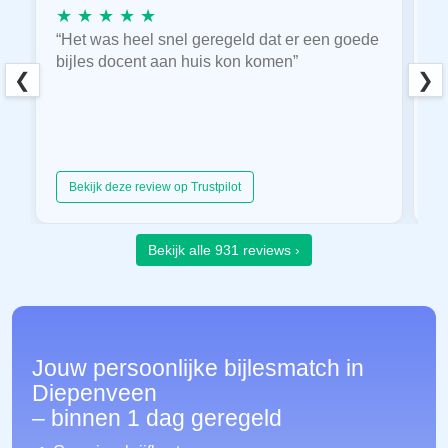
★ ★ ★ ★ ★
★
“Het was heel snel geregeld dat er een goede
“
bijles docent aan huis kon komen”
E
❮
❯
hu
Bekijk deze review op Trustpilot
Bekijk alle 931 reviews ›
Jouw persoonlijke bijlesmatch in
Diepenveen
– binnen 1 dag geregeld