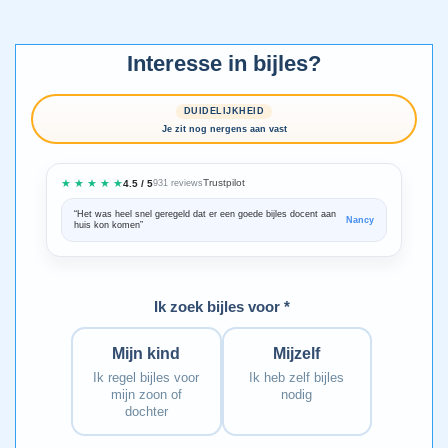
Interesse in bijles?
DUIDELIJKHEID
Je zit nog nergens aan vast
★ ★ ★ ★ ★
Trustpilot
4.5 / 5
931 reviews
“Het was heel snel geregeld dat er een goede bijles docent aan
“We zijn ze
Nancy
huis kon komen”
Bedankt voo
Ik zoek bijles voor *
Mijn kind
Mijzelf
Ik regel bijles voor
Ik heb zelf bijles
mijn zoon of
nodig
dochter