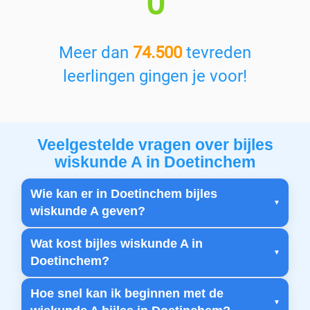
0
Meer dan
74.500
tevreden
leerlingen gingen je voor!
Veelgestelde vragen over bijles
wiskunde A in Doetinchem
Wie kan er in Doetinchem bijles
wiskunde A geven?
Wat kost bijles wiskunde A in
Doetinchem?
Hoe snel kan ik beginnen met de