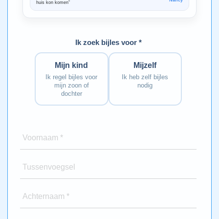
Nancy
huis kon komen”
Bedankt voo
Ik zoek bijles voor *
Mijn kind
Mijzelf
Ik regel bijles voor
Ik heb zelf bijles
mijn zoon of
nodig
dochter
Voornaam *
Tussenvoegsel
Achternaam *