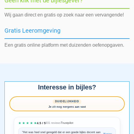
Geen klik met de bijlesgever?
Wij gaan direct en gratis op zoek naar een vervangende!
Gratis Leeromgeving
Een gratis online platform met duizenden oefenopgaven.
Interesse in bijles?
DUIDELIJKHEID
Je zit nog nergens aan vast
★ ★ ★ ★ ★
Trustpilot
4.5 / 5
931 reviews
“Het was heel snel geregeld dat er een goede bijles docent aan
“We zijn ze