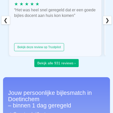
★ ★ ★ ★ ★
★
“Het was heel snel geregeld dat er een goede
“
bijles docent aan huis kon komen”
E
❮
❯
hu
Bekijk deze review op Trustpilot
Bekijk alle 931 reviews ›
Jouw persoonlijke bijlesmatch in
Doetinchem
– binnen 1 dag geregeld