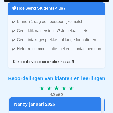
📽️ Hoe werkt StudentsPlus?
Binnen 1 dag een persoonlijke match
Geen klik na eerste les? Je betaalt niets
Geen intakegesprekken of lange formulieren
Heldere communicatie met één contactpersoon
Klik op de video en ontdek het zelf!
Beoordelingen van klanten en leerlingen
★ ★ ★ ★ ★
4.5 uit 5
Nancy januari 2026
P