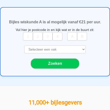
Bijles wiskunde A is al mogelijk vanaf €21 per uur.
Vul hier je postcode in en kijk wat er in de buurt zit:
S
e
l
Zoeken
e
c
t
e
e
r
e
11,000+ bijlesgevers
e
n