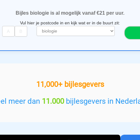
Bijles biologie is al mogelijk vanaf €21 per uur.
Vul hier je postcode in en kijk wat er in de buurt zit:
S
e
l
e
c
t
e
e
11,000+ bijlesgevers
r
e
e
eel meer dan
11.000
bijlesgevers in Nederl
n
v
a
k
: