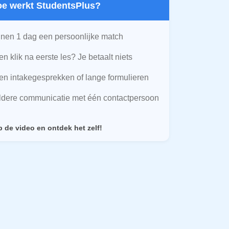
Hoe werkt StudentsPlus?
nen 1 dag een persoonlijke match
n klik na eerste les? Je betaalt niets
n intakegesprekken of lange formulieren
ldere communicatie met één contactpersoon
p de video en ontdek het zelf!