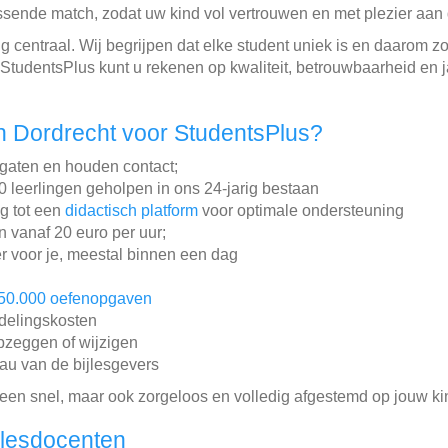
sende match, zodat uw kind vol vertrouwen en met plezier aan 
ng centraal. Wij begrijpen dat elke student uniek is en daarom z
j StudentsPlus kunt u rekenen op kwaliteit, betrouwbaarheid en 
n Dordrecht voor StudentsPlus?
gaten en houden contact;
leerlingen geholpen in ons 24-jarig bestaan
ng tot een
didactisch platform
voor optimale ondersteuning
en vanaf 20 euro per uur;
r voor je, meestal binnen een dag
50.000 oefenopgaven
ddelingskosten
pzeggen of wijzigen
au van de bijlesgevers
lleen snel, maar ook zorgeloos en volledig afgestemd op jouw ki
jlesdocenten