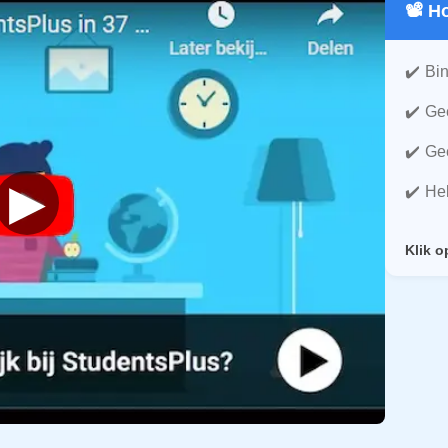
📽️ 
Bin
Gee
Gee
▶
He
Klik o