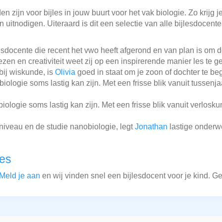
 zijn voor bijles in jouw buurt voor het vak biologie. Zo krijg j
 uitnodigen. Uiteraard is dit een selectie van alle bijlesdocent
lesdocente die recent het vwo heeft afgerond en van plan is om
ezen en creativiteit weet zij op een inspirerende manier les te 
bij wiskunde, is
Olivia
goed in staat om je zoon of dochter te beg
iologie soms lastig kan zijn. Met een frisse blik vanuit tussenj
iologie soms lastig kan zijn. Met een frisse blik vanuit verlosk
niveau en de studie nanobiologie, legt
Jonathan
lastige onderwe
les
Meld je aan
en wij vinden snel een bijlesdocent voor je kind. G