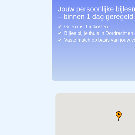
Jouw persoonlijke bijles
– binnen 1 dag geregeld
Geen inschrijfkosten
Bijles bij je thuis in Dordrecht
en 
Vaste match op basis van jouw v