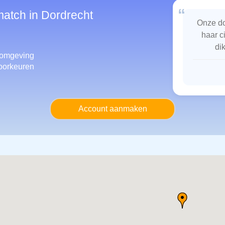
“
match in Dordrecht
Onze do
haar c
di
omgeving
oorkeuren
Account aanmaken