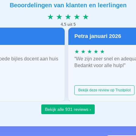
Beoordelingen van klanten en leerlingen
★ ★ ★ ★ ★
4.5 uit 5
Petra januari 2026
★ ★ ★ ★ ★
oede bijles docent aan huis
“We zijn zeer snel en adequ
Bedankt voor alle hulp!”
Bekijk deze review op Trustpilot
Bekijk alle 931 reviews ›