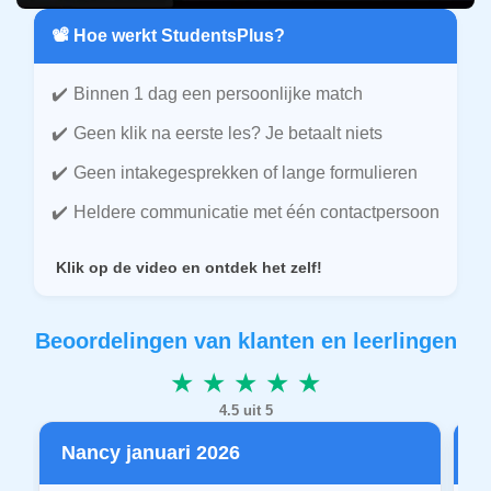
📽️ Hoe werkt StudentsPlus?
Binnen 1 dag een persoonlijke match
Geen klik na eerste les? Je betaalt niets
Geen intakegesprekken of lange formulieren
Heldere communicatie met één contactpersoon
Klik op de video en ontdek het zelf!
Beoordelingen van klanten en leerlingen
★ ★ ★ ★ ★
4.5 uit 5
Nancy januari 2026
P