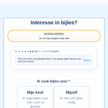
Interesse in bijles?
DUIDELIJKHEID
Je zit nog nergens aan vast
★ ★ ★ ★ ★
Trustpilot
4.5 / 5
931 reviews
“Het was heel snel geregeld dat er een goede bijles docent aan
“We zijn ze
Nancy
huis kon komen”
Bedankt voo
Ik zoek bijles voor *
Mijn kind
Mijzelf
Ik regel bijles voor
Ik heb zelf bijles
mijn zoon of
nodig
dochter