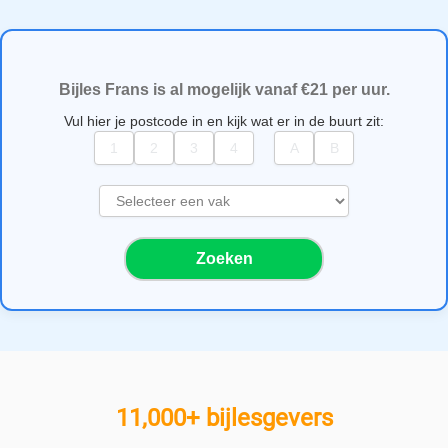
Bijles Frans is al mogelijk vanaf €21 per uur.
Vul hier je postcode in en kijk wat er in de buurt zit:
S
e
l
Zoeken
e
c
t
e
e
r
e
11,000+ bijlesgevers
e
n