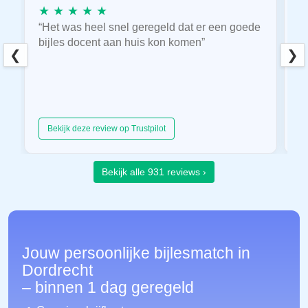
★ ★ ★ ★ ★
★
“Het was heel snel geregeld dat er een goede
“
bijles docent aan huis kon komen”
E
❮
❯
hu
Bekijk deze review op Trustpilot
Bekijk alle 931 reviews ›
Jouw persoonlijke bijlesmatch in
Dordrecht
– binnen 1 dag geregeld