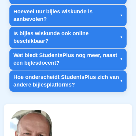
Hoeveel uur bijles wiskunde is
aanbevolen?
Is bijles wiskunde ook online
beschikbaar?
Wat biedt StudentsPlus nog meer, naast
een bijlesdocent?
Hoe onderscheidt StudentsPlus zich van
andere bijlesplatforms?