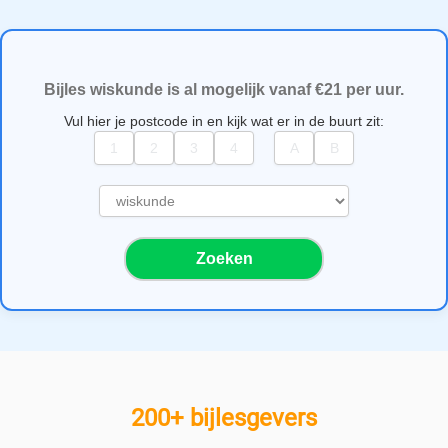
Bijles wiskunde is al mogelijk vanaf €21 per uur.
Vul hier je postcode in en kijk wat er in de buurt zit:
S
e
l
Zoeken
e
c
t
e
e
r
e
200+ bijlesgevers
e
n