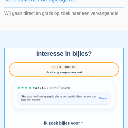
Wij gaan direct en gratis op zoek naar een vervangende!
Interesse in bijles?
DUIDELIJKHEID
Je zit nog nergens aan vast
★ ★ ★ ★ ★
Trustpilot
4.5 / 5
931 reviews
“Het was heel snel geregeld dat er een goede bijles docent aan
“We zijn ze
Nancy
huis kon komen”
Bedankt voo
Ik zoek bijles voor *