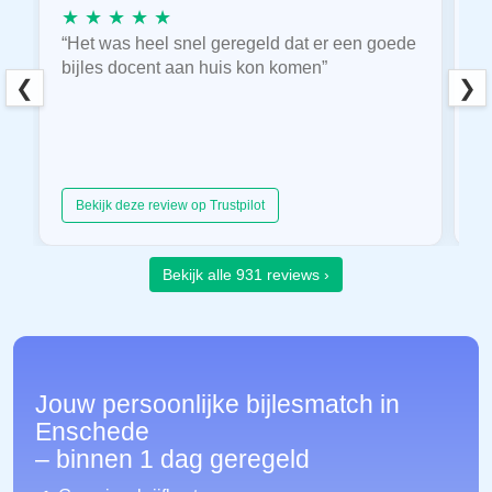
★ ★ ★ ★ ★
★
“Het was heel snel geregeld dat er een goede
“
bijles docent aan huis kon komen”
E
❮
❯
hu
Bekijk deze review op Trustpilot
Bekijk alle 931 reviews ›
Jouw persoonlijke bijlesmatch in
Enschede
– binnen 1 dag geregeld