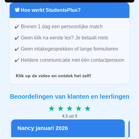
📽️ Hoe werkt StudentsPlus?
Binnen 1 dag een persoonlijke match
Geen klik na eerste les? Je betaalt niets
Geen intakegesprekken of lange formulieren
Heldere communicatie met één contactpersoon
Klik op de video en ontdek het zelf!
Beoordelingen van klanten en leerlingen
★ ★ ★ ★ ★
4.5 uit 5
Nancy januari 2026
P