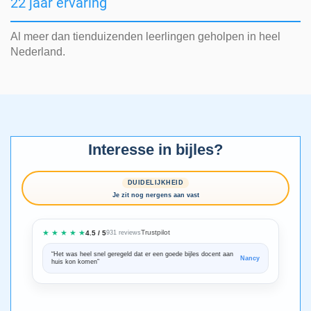
22 jaar ervaring
Al meer dan tienduizenden leerlingen geholpen in heel
Nederland.
Interesse in bijles?
DUIDELIJKHEID
Je zit nog nergens aan vast
★ ★ ★ ★ ★
Trustpilot
4.5 / 5
931 reviews
“Het was heel snel geregeld dat er een goede bijles docent aan
“We zijn ze
Nancy
huis kon komen”
Bedankt voo