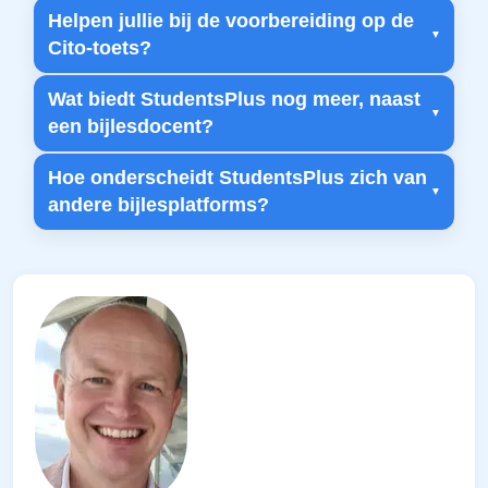
Helpen jullie bij de voorbereiding op de
Cito-toets?
Wat biedt StudentsPlus nog meer, naast
een bijlesdocent?
Hoe onderscheidt StudentsPlus zich van
andere bijlesplatforms?