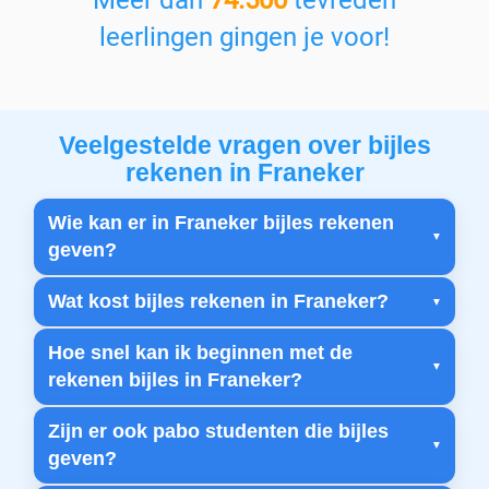
Meer dan
74.500
tevreden
leerlingen gingen je voor!
Veelgestelde vragen over bijles
rekenen in Franeker
Wie kan er in Franeker bijles rekenen
geven?
Wat kost bijles rekenen in Franeker?
Hoe snel kan ik beginnen met de
rekenen bijles in Franeker?
Zijn er ook pabo studenten die bijles
geven?