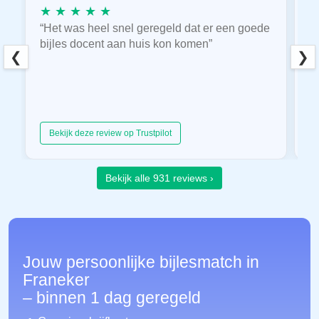
★ ★ ★ ★ ★
★
“Het was heel snel geregeld dat er een goede
“
bijles docent aan huis kon komen”
E
❮
❯
hu
Bekijk deze review op Trustpilot
Bekijk alle 931 reviews ›
Jouw persoonlijke bijlesmatch in
Franeker
– binnen 1 dag geregeld