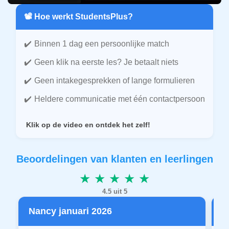
📽️ Hoe werkt StudentsPlus?
Binnen 1 dag een persoonlijke match
Geen klik na eerste les? Je betaalt niets
Geen intakegesprekken of lange formulieren
Heldere communicatie met één contactpersoon
Klik op de video en ontdek het zelf!
Beoordelingen van klanten en leerlingen
★ ★ ★ ★ ★
4.5 uit 5
Nancy januari 2026
P