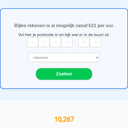
Bijles rekenen is al mogelijk vanaf €21 per uur.
Vul hier je postcode in en kijk wat er in de buurt zit:
S
e
l
Zoeken
e
c
t
e
e
r
e
11,000+ bijlesgevers
e
n