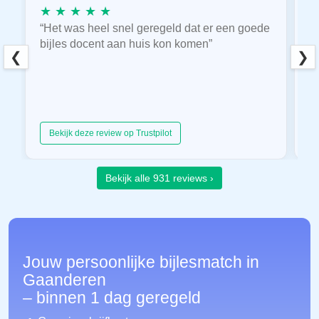
★ ★ ★ ★ ★
★
“Het was heel snel geregeld dat er een goede
“
bijles docent aan huis kon komen”
E
❮
❯
hu
Bekijk deze review op Trustpilot
Bekijk alle 931 reviews ›
Jouw persoonlijke bijlesmatch in
Gaanderen
– binnen 1 dag geregeld