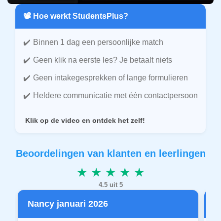
📽️ Hoe werkt StudentsPlus?
Binnen 1 dag een persoonlijke match
Geen klik na eerste les? Je betaalt niets
Geen intakegesprekken of lange formulieren
Heldere communicatie met één contactpersoon
Klik op de video en ontdek het zelf!
Beoordelingen van klanten en leerlingen
★ ★ ★ ★ ★
4.5 uit 5
Nancy januari 2026
P