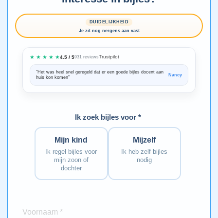
DUIDELIJKHEID
Je zit nog nergens aan vast
★ ★ ★ ★ ★
Trustpilot
4.5 / 5
931 reviews
“Het was heel snel geregeld dat er een goede bijles docent aan
“We zijn ze
Nancy
huis kon komen”
Bedankt voo
Ik zoek bijles voor *
Mijn kind
Mijzelf
Ik regel bijles voor
Ik heb zelf bijles
mijn zoon of
nodig
dochter
Voornaam *