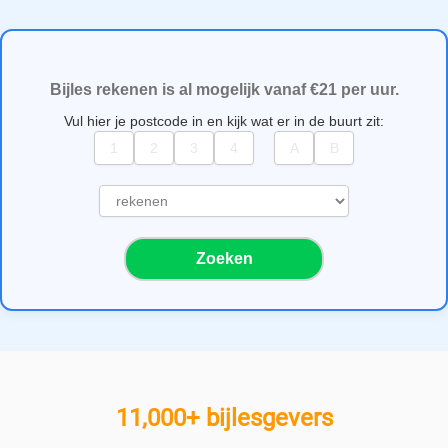
Bijles rekenen is al mogelijk vanaf €21 per uur.
Vul hier je postcode in en kijk wat er in de buurt zit:
S
e
l
Zoeken
e
c
t
e
e
r
e
11,000+ bijlesgevers
e
n