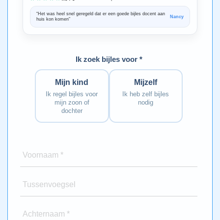
“Het was heel snel geregeld dat er een goede bijles docent aan
“We zijn ze
Nancy
huis kon komen”
Bedankt voo
Ik zoek bijles voor *
Mijn kind
Mijzelf
Ik regel bijles voor
Ik heb zelf bijles
mijn zoon of
nodig
dochter
Voornaam *
Tussenvoegsel
Achternaam *