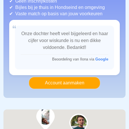
Geen inschrijfkosten
Bijles bij je thuis in Hondseind
en omgeving
Vaste match op basis van jouw voorkeuren
“
Onze dochter heeft veel bijgeleerd en haar
cijfer voor wiskunde is nu een dikke
voldoende. Bedankt!!
Beoordeling van Ilona via
Google
Account aanmaken