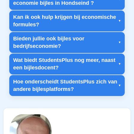
economie bijles in Hondseind ?
Kan ik ook hulp krijgen bij economische
formules?
Bieden jullie ook bijles voor
bedrijfseconomie?
Wat biedt StudentsPlus nog meer, naast
een bijlesdocent?
Hoe onderscheidt StudentsPlus zich van
andere bijlesplatforms?