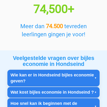
74,500+
Meer dan
74.500
tevreden
leerlingen gingen je voor!
Veelgestelde vragen over bijles
economie in Hondseind
Wie kan er in Hondseind bijles economie
geven?
Wat kost bijles economie in Hondseind ?
Hoe snel kan ik beginnen met de