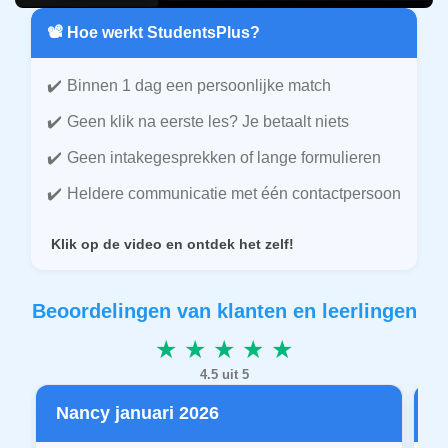
📽️ Hoe werkt StudentsPlus?
Binnen 1 dag een persoonlijke match
Geen klik na eerste les? Je betaalt niets
Geen intakegesprekken of lange formulieren
Heldere communicatie met één contactpersoon
Klik op de video en ontdek het zelf!
Beoordelingen van klanten en leerlingen
★ ★ ★ ★ ★
4.5 uit 5
Nancy januari 2026
P