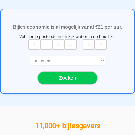
Bijles economie is al mogelijk vanaf €21 per uur.
Vul hier je postcode in en kijk wat er in de buurt zit:
S
e
l
Zoeken
e
c
t
e
e
r
e
11,000+ bijlesgevers
e
n