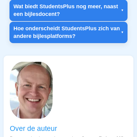
Wat biedt StudentsPlus nog meer, naast
een bijlesdocent?
Hoe onderscheidt StudentsPlus zich van
andere bijlesplatforms?
Over de auteur