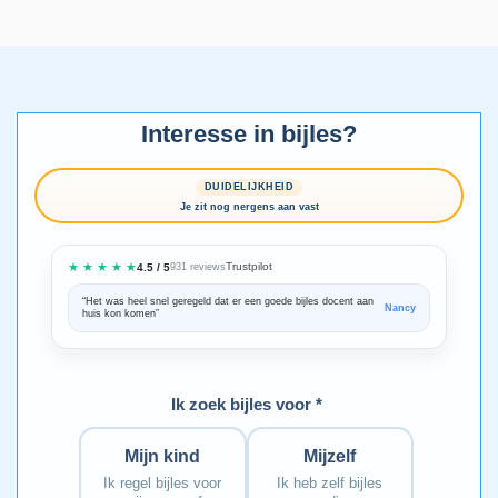
Interesse in bijles?
DUIDELIJKHEID
Je zit nog nergens aan vast
★ ★ ★ ★ ★
Trustpilot
4.5 / 5
931 reviews
“Het was heel snel geregeld dat er een goede bijles docent aan
“We zijn ze
Nancy
huis kon komen”
Bedankt voo
Ik zoek bijles voor *
Mijn kind
Mijzelf
Ik regel bijles voor
Ik heb zelf bijles