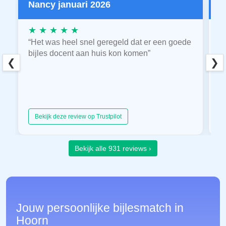
Nancy januari 2026
P
★ ★ ★ ★ ★
★
“Het was heel snel geregeld dat er een goede
“
bijles docent aan huis kon komen”
E
❮
❯
hu
Bekijk deze review op Trustpilot
Bekijk alle 931 reviews ›
Jouw persoonlijke bijlesmatch in
Hoorn