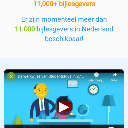
11,000+ bijlesgevers
e
n
v
Er zijn momenteel meer dan
a
11.000
bijlesgevers in Nederland
k
:
beschikbaar!
▶