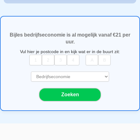
Bijles bedrijfseconomie is al mogelijk vanaf €21 per
uur.
Vul hier je postcode in en kijk wat er in de buurt zit:
S
e
l
Zoeken
e
c
t
e
e
r
e