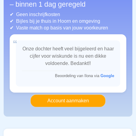
– binnen 1 dag geregeld
Geen inschrijfkosten
Bijles bij je thuis in Hoorn
en omgeving
Vaste match op basis van jouw voorkeuren
“
Onze dochter heeft veel bijgeleerd en haar
cijfer voor wiskunde is nu een dikke
voldoende. Bedankt!!
Beoordeling van Ilona via
Google
Account aanmaken