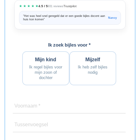
★ ★ ★ ★ ★
Trustpilot
4.5 / 5
931 reviews
“Het was heel snel geregeld dat er een goede bijles docent aan
“We zijn ze
Nancy
huis kon komen”
Bedankt voo
Ik zoek bijles voor *
Mijn kind
Mijzelf
Ik regel bijles voor
Ik heb zelf bijles
mijn zoon of
nodig
dochter
Voornaam *
Tussenvoegsel