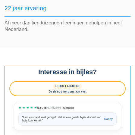
22 jaar ervaring
Al meer dan tienduizenden leerlingen geholpen in heel
Nederland.
Interesse in bijles?
DUIDELIJKHEID
Je zit nog nergens aan vast
★ ★ ★ ★ ★
Trustpilot
4.5 / 5
931 reviews
“Het was heel snel geregeld dat er een goede bijles docent aan
“We zijn ze
Nancy
huis kon komen”
Bedankt voo