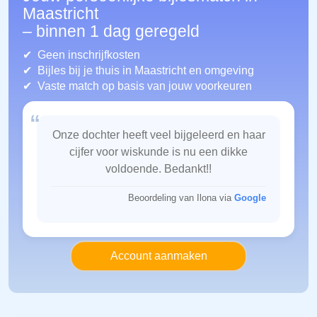
Maastricht
– binnen 1 dag geregeld
Geen inschrijfkosten
Bijles bij je thuis in Maastricht
en omgeving
Vaste match op basis van jouw voorkeuren
“
Onze dochter heeft veel bijgeleerd en haar
cijfer voor wiskunde is nu een dikke
voldoende. Bedankt!!
Beoordeling van Ilona via
Google
Account aanmaken