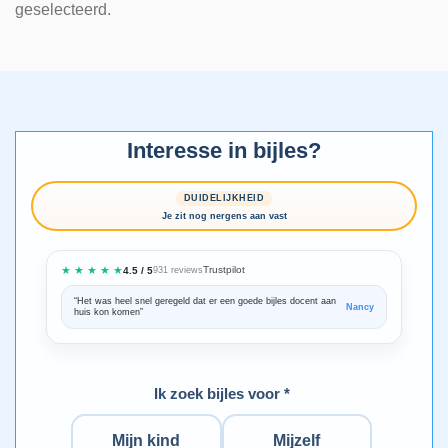
geselecteerd.
Interesse in bijles?
DUIDELIJKHEID
Je zit nog nergens aan vast
★ ★ ★ ★ ★
Trustpilot
4.5 / 5
931 reviews
“Het was heel snel geregeld dat er een goede bijles docent aan
“We zijn ze
Nancy
huis kon komen”
Bedankt voo
Ik zoek bijles voor *
Mijn kind
Mijzelf