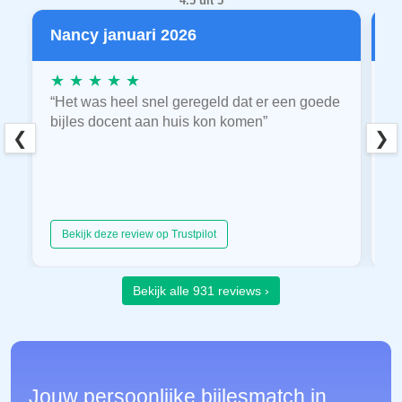
4.5 uit 5
Nancy januari 2026
P
★ ★ ★ ★ ★
★
“Het was heel snel geregeld dat er een goede
“
bijles docent aan huis kon komen”
E
❮
❯
hu
Bekijk deze review op Trustpilot
Bekijk alle 931 reviews ›
Jouw persoonlijke bijlesmatch in