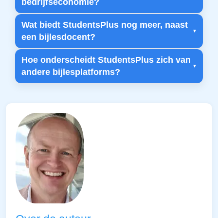
bedrijfseconomie?
Wat biedt StudentsPlus nog meer, naast
een bijlesdocent?
Hoe onderscheidt StudentsPlus zich van
andere bijlesplatforms?