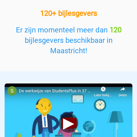
e
120+ bijlesgevers
e
n
v
Er zijn momenteel meer dan
120
a
bijlesgevers beschikbaar in
k
:
Maastricht
!
▶