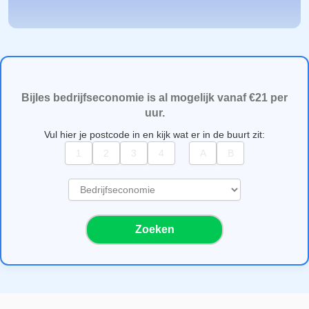
Bijles bedrijfseconomie is al mogelijk vanaf €21 per
uur.
Vul hier je postcode in en kijk wat er in de buurt zit:
S
e
l
Zoeken
e
c
t
e
e
r