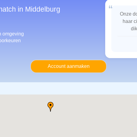
“
match in Middelburg
Onze do
haar c
di
 omgeving
oorkeuren
Account aanmaken