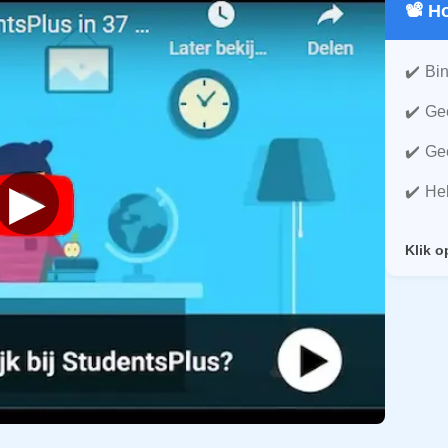
📽️ 
Bin
Gee
Gee
▶
He
Klik o