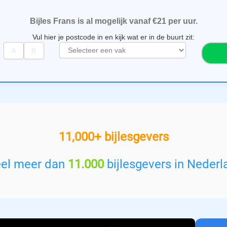
Bijles Frans is al mogelijk vanaf €21 per uur.
Vul hier je postcode in en kijk wat er in de buurt zit:
S
e
l
e
c
t
e
e
11,000+ bijlesgevers
r
e
e
eel meer dan
11.000
bijlesgevers in Nederl
n
v
a
k
: