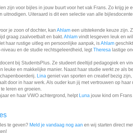
 zijn voor bijles in jouw buurt voor het vak Frans. Zo krijg je 
 uitnodigen. Uiteraard is dit een selectie van alle bijlesdocent
voor je zoon of dochter, kan
Ahlam
een uitstekende keuze zijn. 
tijd graag zaalvoetbalt en bakt.
Ahlam
vindt lesgeven leuk en wil
t haar rustige uitleg en persoonlijke aanpak, is
Ahlam
geschikt
niveau en de studie rechtsgeleerdheid, legt
Theresa
lastige on
sdocent bij StudentsPlus. Ze studeert deeltijd pedagogiek en vi
n leuke en makkelijke manier. Naast haar studie werkt ze als b
 schapenboerderij.
Lina
geniet van sporten en creatief bezig zijn,
lt door in haar werk. Als ouder kun jij met vertrouwen op haar
te leren en groeien.
njaar en haar VWO achtergrond, helpt
Luna
jouw kind om Frans 
les
jles te geven?
Meld je vandaag nog aan
en wij starten direct me
ten!