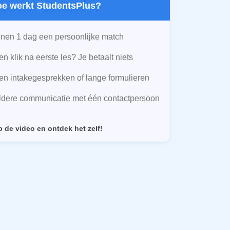
Hoe werkt StudentsPlus?
nen 1 dag een persoonlijke match
n klik na eerste les? Je betaalt niets
n intakegesprekken of lange formulieren
ldere communicatie met één contactpersoon
p de video en ontdek het zelf!