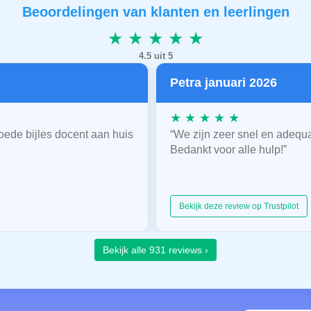
Beoordelingen van klanten en leerlingen
★ ★ ★ ★ ★
4.5 uit 5
Petra januari 2026
★ ★ ★ ★ ★
oede bijles docent aan huis
“We zijn zeer snel en adequ
Bedankt voor alle hulp!”
Bekijk deze review op Trustpilot
Bekijk alle 931 reviews ›