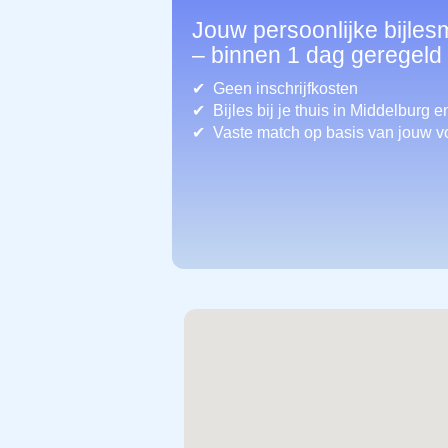
Jouw persoonlijke bijles
– binnen 1 dag geregeld
Geen inschrijfkosten
Bijles bij je thuis in Middelburg
en
Vaste match op basis van jouw v