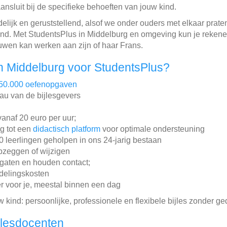
ansluit bij de specifieke behoeften van jouw kind.
delijk en geruststellend, alsof we onder ouders met elkaar pra
ind. Met StudentsPlus in Middelburg en omgeving kun je rekene
ouwen kan werken aan zijn of haar Frans.
n Middelburg voor StudentsPlus?
50.000 oefenopgaven
au van de bijlesgevers
 vanaf 20 euro per uur;
ng tot een
didactisch platform
voor optimale ondersteuning
leerlingen geholpen in ons 24-jarig bestaan
pzeggen of wijzigen
gaten en houden contact;
ddelingskosten
r voor je, meestal binnen een dag
w kind: persoonlijke, professionele en flexibele bijles zonder ge
jlesdocenten