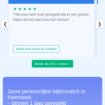
★ ★ ★ ★ ★
★
“Het was heel snel geregeld dat er een goede
“
bijles docent aan huis kon komen”
E
❮
❯
hu
Bekijk deze review op Trustpilot
Bekijk alle 931 reviews ›
Jouw persoonlijke bijlesmatch in
Neerbeek
– binnen 1 dag geregeld