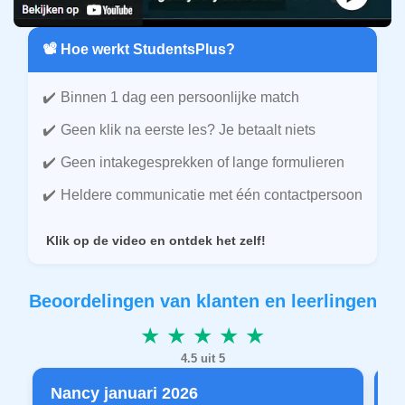
📽️ Hoe werkt StudentsPlus?
Binnen 1 dag een persoonlijke match
Geen klik na eerste les? Je betaalt niets
Geen intakegesprekken of lange formulieren
Heldere communicatie met één contactpersoon
Klik op de video en ontdek het zelf!
Beoordelingen van klanten en leerlingen
★ ★ ★ ★ ★
4.5 uit 5
Nancy januari 2026
P