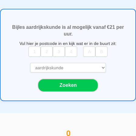
Bijles aardrijkskunde is al mogelijk vanaf €21 per
uur.
Vul hier je postcode in en kijk wat er in de buurt zit:
S
e
l
Zoeken
e
c
t
e
e
r
e
0
e