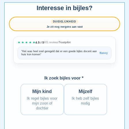
Interesse in bijles?
DUIDELIJKHEID
Je zit nog nergens aan vast
★ ★ ★ ★ ★
Trustpilot
4.5 / 5
931 reviews
“Het was heel snel geregeld dat er een goede bijles docent aan
“We zijn ze
Nancy
huis kon komen”
Bedankt voo
Ik zoek bijles voor *
Mijn kind
Mijzelf
Ik regel bijles voor
Ik heb zelf bijles
mijn zoon of
nodig
dochter