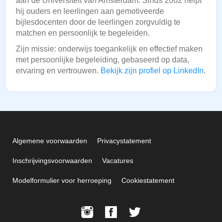
aan de Universiteit van Amsterdam. Sinds 2002 helpt
hij ouders en leerlingen aan gemotiveerde
bijlesdocenten door de leerlingen zorgvuldig te
matchen en persoonlijk te begeleiden.
Zijn missie: onderwijs toegankelijk en effectief maken
met persoonlijke begeleiding, gebaseerd op data,
ervaring en vertrouwen.
Bekijk zijn profiel op LinkedIn
.
Algemene voorwaarden
Privacystatement
Inschrijvingsvoorwaarden
Vacatures
Modelformulier voor herroeping
Cookiestatement