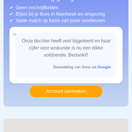
Geen inschrijfkosten
Bijles bij je thuis in Neerbeek
en omgeving
Vaste match op basis van jouw voorkeuren
“
Onze dochter heeft veel bijgeleerd en haar
cijfer voor wiskunde is nu een dikke
voldoende. Bedankt!!
Beoordeling van Ilona via
Google
Account aanmaken