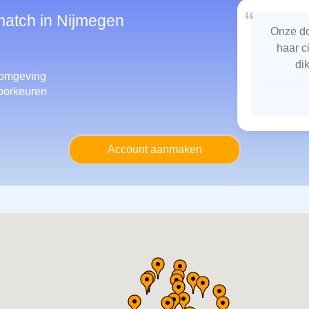
“
match in Nijmegen
Onze do
haar c
di
omgeving
oorkeuren
Account aanmaken