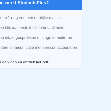
Hoe werkt StudentsPlus?
nen 1 dag een persoonlijke match
n klik na eerste les? Je betaalt niets
n intakegesprekken of lange formulieren
ldere communicatie met één contactpersoon
p de video en ontdek het zelf!