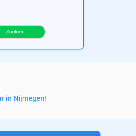
Zoeken
ar in Nijmegen
!