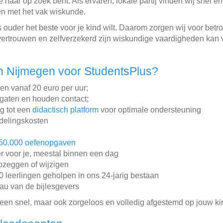
e naar op zoek bent. Als ervaren, lokale partij vinden wij snel
en met het vak wiskunde.
s ouder het beste voor je kind wilt. Daarom zorgen wij voor bet
vertrouwen en zelfverzekerd zijn wiskundige vaardigheden kan v
n Nijmegen voor StudentsPlus?
gen vanaf 20 euro per uur;
gaten en houden contact;
ng tot een
didactisch platform
voor optimale ondersteuning
ddelingskosten
50.000 oefenopgaven
r voor je, meestal binnen een dag
pzeggen of wijzigen
leerlingen geholpen in ons 24-jarig bestaan
au van de bijlesgevers
lleen snel, maar ook zorgeloos en volledig afgestemd op jouw ki