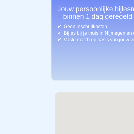
Jouw persoonlijke bijles
– binnen 1 dag geregeld
Geen inschrijfkosten
Bijles bij je thuis in Nijmegen
en 
Vaste match op basis van jouw v