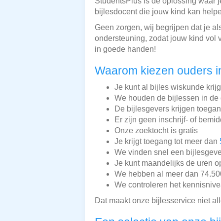
StudentsPlus is dé oplossing waar j
bijlesdocent die jouw kind kan help
Geen zorgen, wij begrijpen dat je al
ondersteuning, zodat jouw kind vol 
in goede handen!
Waarom kiezen ouders i
Je kunt al bijles wiskunde krij
We houden de bijlessen in de 
De bijlesgevers krijgen toega
Er zijn geen inschrijf- of bemi
Onze zoektocht is gratis
Je krijgt toegang tot meer dan
We vinden snel een bijlesgeve
Je kunt maandelijks de uren o
We hebben al meer dan 74.500 
We controleren het kennisnive
Dat maakt onze bijlesservice niet a