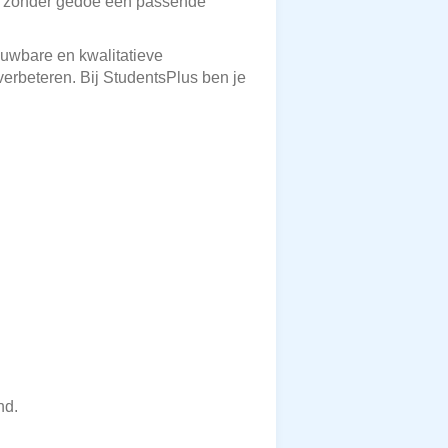
 en zonder gedoe een passende
rouwbare en kwalitatieve
erbeteren. Bij StudentsPlus ben je
nd.