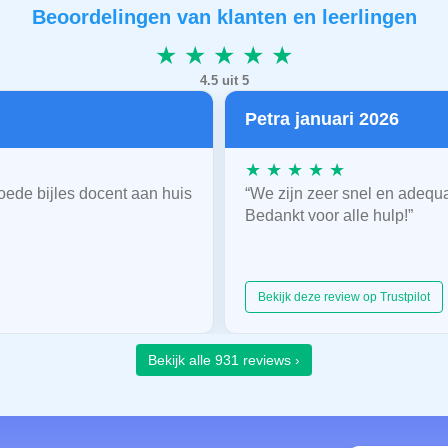
Beoordelingen van klanten en leerlingen
★ ★ ★ ★ ★
4.5 uit 5
Petra januari 2026
★ ★ ★ ★ ★
oede bijles docent aan huis
“We zijn zeer snel en adequ
Bedankt voor alle hulp!”
Bekijk deze review op Trustpilot
Bekijk alle 931 reviews ›