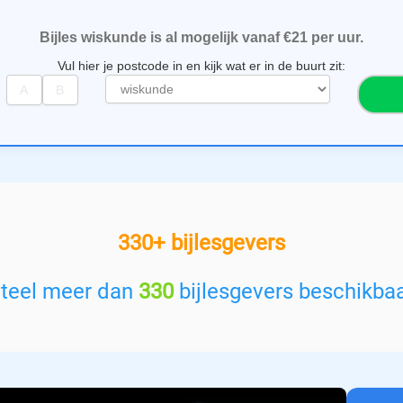
Bijles wiskunde is al mogelijk vanaf €21 per uur.
Vul hier je postcode in en kijk wat er in de buurt zit:
S
e
l
e
c
t
e
e
330+ bijlesgevers
r
e
e
nteel meer dan
330
bijlesgevers beschikba
n
v
a
k
: