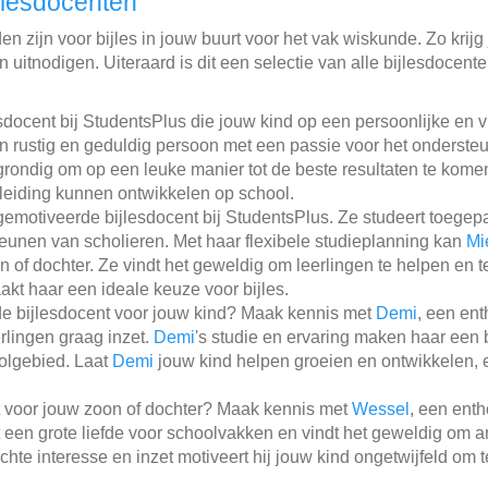
jlesdocenten
n zijn voor bijles in jouw buurt voor het vak wiskunde. Zo krijg 
 uitnodigen. Uiteraard is dit een selectie van alle bijlesdocent
sdocent bij StudentsPlus die jouw kind op een persoonlijke en 
een rustig en geduldig persoon met een passie voor het onderste
grondig om op een leuke manier tot de beste resultaten te komen.
eleiding kunnen ontwikkelen op school.
gemotiveerde bijlesdocent bij StudentsPlus. Ze studeert toege
steunen van scholieren. Met haar flexibele studieplanning kan
Mi
of dochter. Ze vindt het geweldig om leerlingen te helpen en te
akt haar een ideale keuze voor bijles.
e bijlesdocent voor jouw kind? Maak kennis met
Demi
, een en
rlingen graag inzet.
Demi
's studie en ervaring maken haar een
olgebied. Laat
Demi
jouw kind helpen groeien en ontwikkelen, e
t voor jouw zoon of dochter? Maak kennis met
Wessel
, een ent
 een grote liefde voor schoolvakken en vindt het geweldig om a
chte interesse en inzet motiveert hij jouw kind ongetwijfeld om t