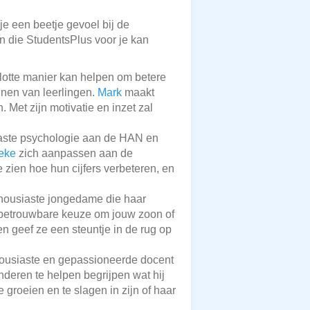
je een beetje gevoel bij de
en die StudentsPlus voor je kan
vlotte manier kan helpen om betere
unen van leerlingen.
Mark
maakt
 Met zijn motivatie en inzet zal
paste psychologie aan de HAN en
eke
zich aanpassen aan de
 zien hoe hun cijfers verbeteren, en
thousiaste jongedame die haar
 betrouwbare keuze om jouw zoon of
n geef ze een steuntje in de rug op
housiaste en gepassioneerde docent
nderen te helpen begrijpen wat hij
e groeien en te slagen in zijn of haar