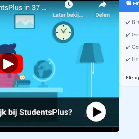
📽️ 
Bin
Gee
Gee
▶
He
Klik o