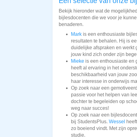
Een selectie van onze bi
Bekijk hieronder wat de mogelijkhede
bijlesdocenten die we voor je kunnen
benaderen.
Mark
is een enthousiaste bijle
resultaten te behalen. Hij is 
duidelijke afspraken en werkt 
jouw kind zich onder zijn beg
Mieke
is een enthousiaste en 
heeft al ervaring in het onder
beschikbaarheid van jouw zoon 
haar interesse in onderwijs ma
Op zoek naar een gemotiveerd
passie voor het helpen van lee
dochter te begeleiden op scho
weg naar succes!
Op zoek naar een bijlesdocen
bij StudentsPlus.
Wessel
heeft
zo boeiend vindt. Met zijn opre
studie.