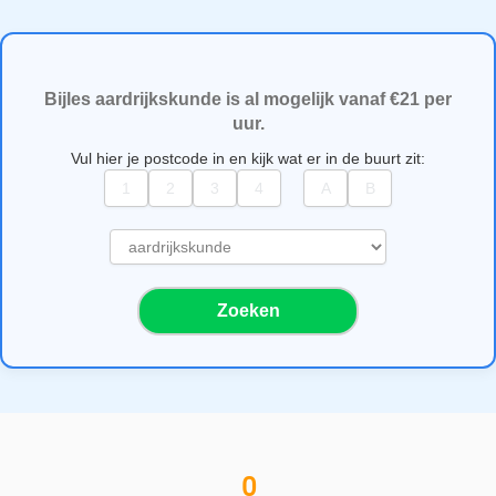
Bijles aardrijkskunde is al mogelijk vanaf €21 per
uur.
Vul hier je postcode in en kijk wat er in de buurt zit:
S
e
l
Zoeken
e
c
t
e
e
r
e
0
e