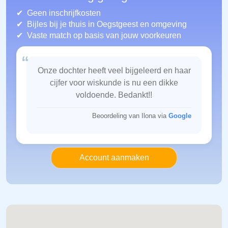
Geen inschrijfkosten
Bijles bij je thuis in Oegstgeest
en omgeving
Vaste match op basis van jouw voorkeuren
“
Onze dochter heeft veel bijgeleerd en haar
cijfer voor wiskunde is nu een dikke
voldoende. Bedankt!!
Beoordeling van Ilona via
Google
Account aanmaken