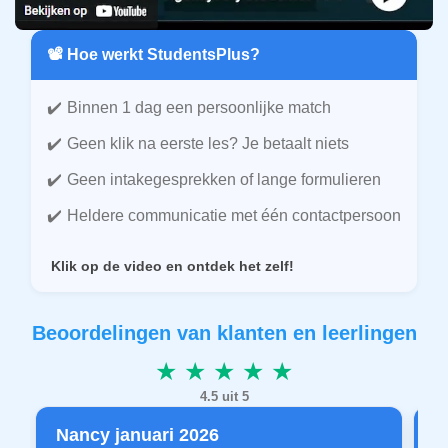
📽️ Hoe werkt StudentsPlus?
Binnen 1 dag een persoonlijke match
Geen klik na eerste les? Je betaalt niets
Geen intakegesprekken of lange formulieren
Heldere communicatie met één contactpersoon
Klik op de video en ontdek het zelf!
Beoordelingen van klanten en leerlingen
★ ★ ★ ★ ★
4.5 uit 5
Nancy januari 2026
P