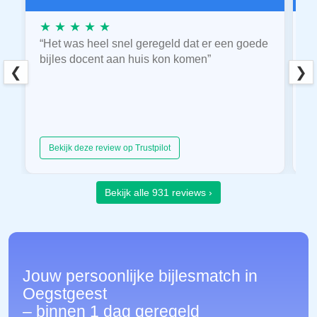
★ ★ ★ ★ ★
★
“Het was heel snel geregeld dat er een goede
“
bijles docent aan huis kon komen”
E
❮
❯
hu
Bekijk deze review op Trustpilot
Bekijk alle 931 reviews ›
Jouw persoonlijke bijlesmatch in
Oegstgeest
– binnen 1 dag geregeld