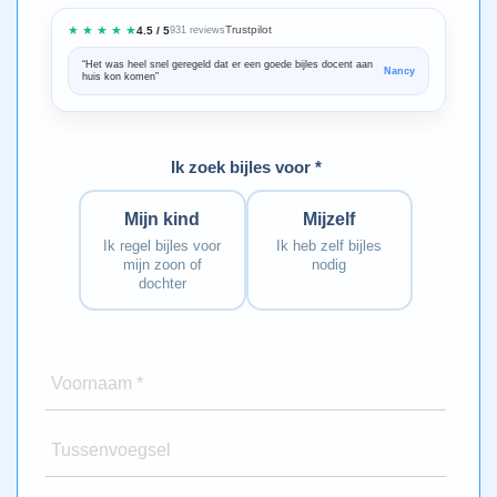
★ ★ ★ ★ ★
Trustpilot
4.5 / 5
931 reviews
“Het was heel snel geregeld dat er een goede bijles docent aan
“We zijn ze
Nancy
huis kon komen”
Bedankt voo
Ik zoek bijles voor *
Mijn kind
Mijzelf
Ik regel bijles voor
Ik heb zelf bijles
mijn zoon of
nodig
dochter
Voornaam *
Tussenvoegsel