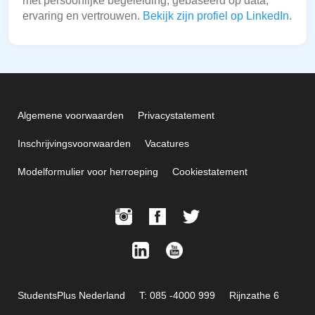
met persoonlijke begeleiding, gebaseerd op data,
ervaring en vertrouwen.
Bekijk zijn profiel op LinkedIn
.
Algemene voorwaarden
Privacystatement
Inschrijvingsvoorwaarden
Vacatures
Modelformulier voor herroeping
Cookiestatement
StudentsPlus Nederland
T: 085 -4000 999
Rijnzathe 6