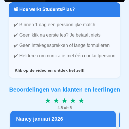
📽️ Hoe werkt StudentsPlus?
Binnen 1 dag een persoonlijke match
Geen klik na eerste les? Je betaalt niets
Geen intakegesprekken of lange formulieren
Heldere communicatie met één contactpersoon
Klik op de video en ontdek het zelf!
Beoordelingen van klanten en leerlingen
★ ★ ★ ★ ★
4.5 uit 5
Nancy januari 2026
P