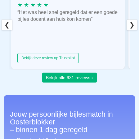
★ ★ ★ ★ ★
★
“Het was heel snel geregeld dat er een goede
“
bijles docent aan huis kon komen”
E
❮
❯
hu
Bekijk deze review op Trustpilot
Bekijk alle 931 reviews ›
Jouw persoonlijke bijlesmatch in
Oosterblokker
– binnen 1 dag geregeld