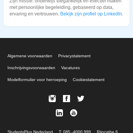
Zijn missie: onderwijs toegankelijk en effectief maken
met persoonlijke begeleiding, gebaseerd op data,
ervaring en vertrouwen.
Bekijk zijn profiel op LinkedIn
.
Algemene voorwaarden
Privacystatement
Inschrijvingsvoorwaarden
Vacatures
Modelformulier voor herroeping
Cookiestatement
StudentsPlus Nederland
T: 085 -4000 999
Rijnzathe 6