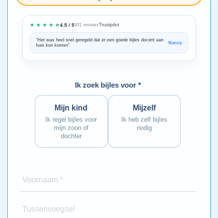
★ ★ ★ ★ ★
Trustpilot
4.5 / 5
931 reviews
“Het was heel snel geregeld dat er een goede bijles docent aan
“We zijn ze
Nancy
huis kon komen”
Bedankt voo
Ik zoek bijles voor *
Mijn kind
Mijzelf
Ik regel bijles voor
Ik heb zelf bijles
mijn zoon of
nodig
dochter
Voornaam *
Tussenvoegsel