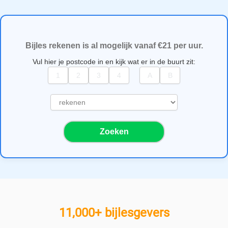
Bijles rekenen is al mogelijk vanaf €21 per uur.
Vul hier je postcode in en kijk wat er in de buurt zit:
S
e
l
Zoeken
e
c
t
e
e
r
e
11,000+ bijlesgevers
e
n