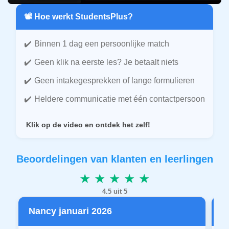
📽️ Hoe werkt StudentsPlus?
Binnen 1 dag een persoonlijke match
Geen klik na eerste les? Je betaalt niets
Geen intakegesprekken of lange formulieren
Heldere communicatie met één contactpersoon
Klik op de video en ontdek het zelf!
Beoordelingen van klanten en leerlingen
★ ★ ★ ★ ★
4.5 uit 5
Nancy januari 2026
P