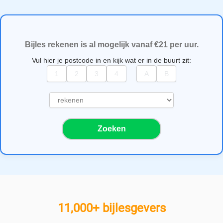
Bijles rekenen is al mogelijk vanaf €21 per uur.
Vul hier je postcode in en kijk wat er in de buurt zit:
S
e
l
Zoeken
e
c
t
e
e
r
e
11,000+ bijlesgevers
e
n