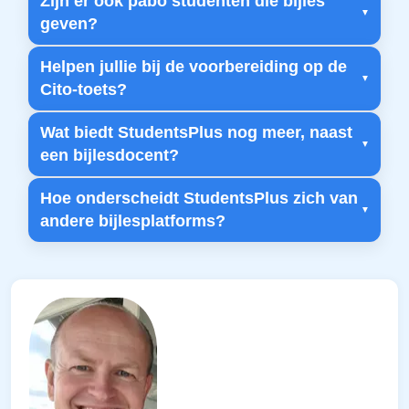
Zijn er ook pabo studenten die bijles
geven?
Helpen jullie bij de voorbereiding op de
Cito-toets?
Wat biedt StudentsPlus nog meer, naast
een bijlesdocent?
Hoe onderscheidt StudentsPlus zich van
andere bijlesplatforms?