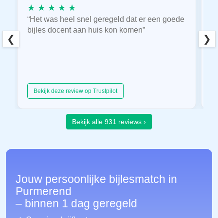
★ ★ ★ ★ ★
★
“Het was heel snel geregeld dat er een goede
“
bijles docent aan huis kon komen”
E
❮
❯
hu
Bekijk deze review op Trustpilot
Bekijk alle 931 reviews ›
Jouw persoonlijke bijlesmatch in
Purmerend
– binnen 1 dag geregeld