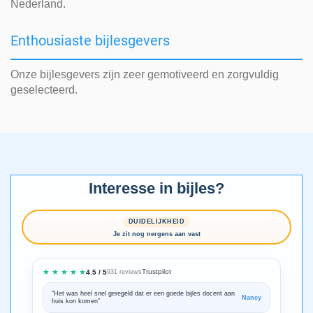
Nederland.
Enthousiaste bijlesgevers
Onze bijlesgevers zijn zeer gemotiveerd en zorgvuldig
geselecteerd.
Interesse in bijles?
DUIDELIJKHEID
Je zit nog nergens aan vast
★ ★ ★ ★ ★
Trustpilot
4.5 / 5
931 reviews
“Het was heel snel geregeld dat er een goede bijles docent aan
“We zijn ze
Nancy
huis kon komen”
Bedankt voo