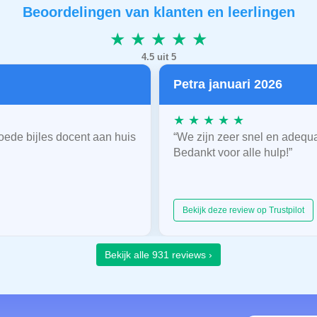
Beoordelingen van klanten en leerlingen
★ ★ ★ ★ ★
4.5 uit 5
Petra januari 2026
★ ★ ★ ★ ★
oede bijles docent aan huis
“We zijn zeer snel en adequ
Bedankt voor alle hulp!”
Bekijk deze review op Trustpilot
Bekijk alle 931 reviews ›