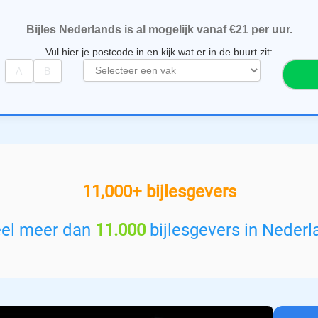
Bijles Nederlands is al mogelijk vanaf €21 per uur.
Vul hier je postcode in en kijk wat er in de buurt zit:
S
e
l
e
c
t
e
e
11,000+ bijlesgevers
r
e
e
eel meer dan
11.000
bijlesgevers in Nederl
n
v
a
k
: