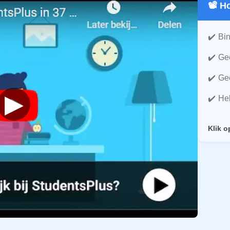
📽️ 
Bin
Gee
Gee
▶
He
Klik o