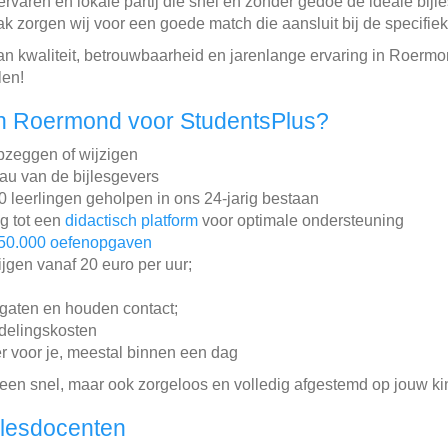
 ervaren en lokale partij die snel en zonder gedoe de ideale bi
k zorgen wij voor een goede match die aansluit bij de specifie
an kwaliteit, betrouwbaarheid en jarenlange ervaring in Roerm
len!
n Roermond voor StudentsPlus?
pzeggen of wijzigen
au van de bijlesgevers
leerlingen geholpen in ons 24-jarig bestaan
ng tot een
didactisch platform
voor optimale ondersteuning
50.000 oefenopgaven
ijgen vanaf 20 euro per uur;
gaten en houden contact;
ddelingskosten
r voor je, meestal binnen een dag
lleen snel, maar ook zorgeloos en volledig afgestemd op jouw ki
jlesdocenten