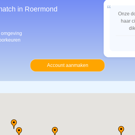
“
smatch in Roermond
Onze do
haar c
di
 omgeving
oorkeuren
Account aanmaken