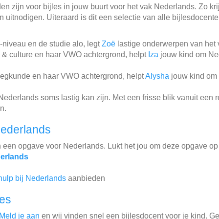
n zijn voor bijles in jouw buurt voor het vak Nederlands. Zo krij
 uitnodigen. Uiteraard is dit een selectie van alle bijlesdocent
niveau en de studie alo, legt
Zoë
lastige onderwerpen van het v
 & culture en haar VWO achtergrond, helpt
Iza
jouw kind om Ned
leegkunde en haar VWO achtergrond, helpt
Alysha
jouw kind om 
ederlands soms lastig kan zijn. Met een frisse blik vanuit een
n.
ederlands
n een opgave voor Nederlands. Lukt het jou om deze opgave op
erlands
hulp bij Nederlands
aanbieden
les
Meld je aan
en wij vinden snel een bijlesdocent voor je kind. G