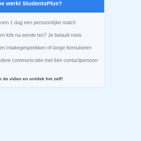
Hoe werkt StudentsPlus?
nen 1 dag een persoonlijke match
n klik na eerste les? Je betaalt niets
n intakegesprekken of lange formulieren
ldere communicatie met één contactpersoon
p de video en ontdek het zelf!