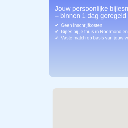
Jouw persoonlijke bijle
– binnen 1 dag geregeld
Geen inschrijfkosten
Bijles bij je thuis in Roermond
en
Vaste match op basis van jouw v