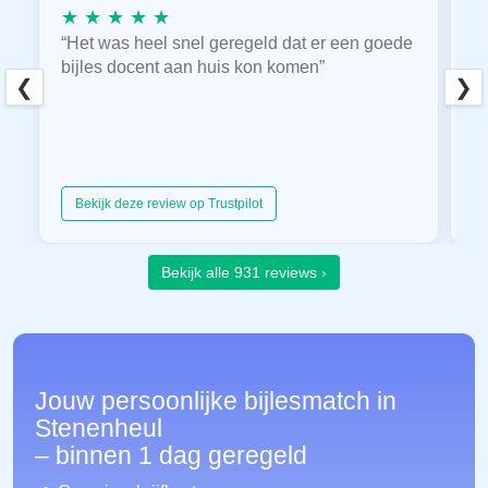
★ ★ ★ ★ ★
★
“Het was heel snel geregeld dat er een goede
“
bijles docent aan huis kon komen”
E
❮
❯
hu
Bekijk deze review op Trustpilot
Bekijk alle 931 reviews ›
Jouw persoonlijke bijlesmatch in
Stenenheul
– binnen 1 dag geregeld