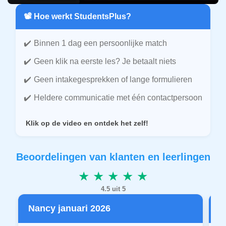
📽️ Hoe werkt StudentsPlus?
Binnen 1 dag een persoonlijke match
Geen klik na eerste les? Je betaalt niets
Geen intakegesprekken of lange formulieren
Heldere communicatie met één contactpersoon
Klik op de video en ontdek het zelf!
Beoordelingen van klanten en leerlingen
★ ★ ★ ★ ★
4.5 uit 5
Nancy januari 2026
P