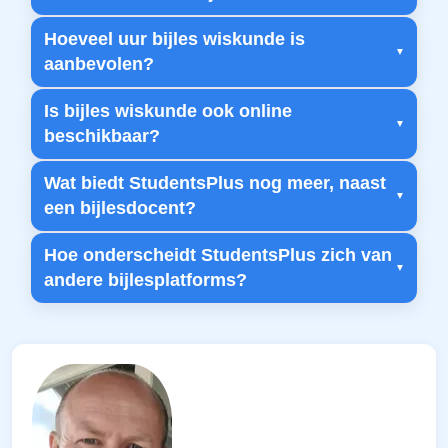
Hoeveel uur bijles wiskunde is
aanbevolen?
Is bijles wiskunde ook online
beschikbaar?
Wat biedt StudentsPlus nog meer, naast
een bijlesdocent?
Hoe onderscheidt StudentsPlus zich van
andere bijlesplatforms?