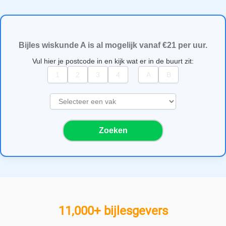
Bijles wiskunde A is al mogelijk vanaf €21 per uur.
Vul hier je postcode in en kijk wat er in de buurt zit:
S
e
l
Zoeken
e
c
t
e
e
r
e
11,000+ bijlesgevers
e
n