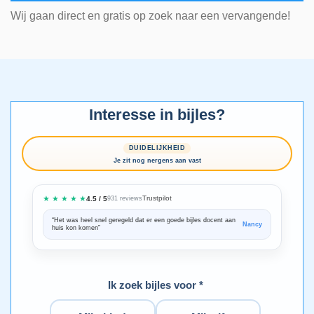
Wij gaan direct en gratis op zoek naar een vervangende!
Interesse in bijles?
DUIDELIJKHEID
Je zit nog nergens aan vast
★ ★ ★ ★ ★
Trustpilot
4.5 / 5
931 reviews
“Het was heel snel geregeld dat er een goede bijles docent aan
“We zijn ze
Nancy
huis kon komen”
Bedankt voo
Ik zoek bijles voor *