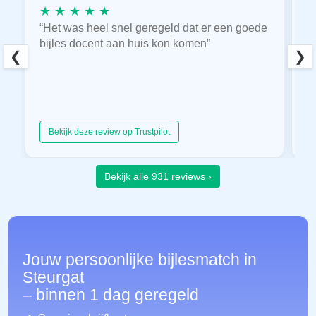
★ ★ ★ ★ ★
★
“Het was heel snel geregeld dat er een goede
“
bijles docent aan huis kon komen”
E
❮
❯
hu
Bekijk deze review op Trustpilot
Bekijk alle 931 reviews ›
Jouw persoonlijke bijlesmatch in
Steurgat
– binnen 1 dag geregeld