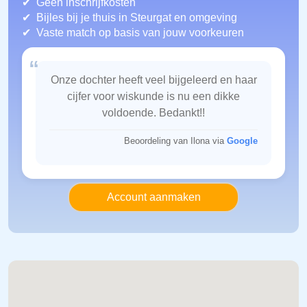
Geen inschrijfkosten
Bijles bij je thuis in Steurgat
en omgeving
Vaste match op basis van jouw voorkeuren
“
Onze dochter heeft veel bijgeleerd en haar
cijfer voor wiskunde is nu een dikke
voldoende. Bedankt!!
Beoordeling van Ilona via
Google
Account aanmaken