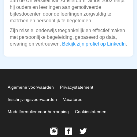
aan de Universiteit van Amsterdam. Sinds 2002 helpt
hij ouders en leerlingen aan gemotiveerde
bijlesdocenten door de leerlingen zorgvuldig te
matchen en persoonlijk te begeleiden.
Zijn missie: onderwijs toegankelijk en effectief maken
met persoonlijke begeleiding, gebaseerd op data,
ervaring en vertrouwen.
Bekijk zijn profiel op LinkedIn
.
Algemene voorwaarden
Privacystatement
Inschrijvingsvoorwaarden
Vacatures
Modelformulier voor herroeping
Cookiestatement