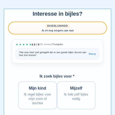
Interesse in bijles?
DUIDELIJKHEID
Je zit nog nergens aan vast
★ ★ ★ ★ ★
Trustpilot
4.5 / 5
931 reviews
“Het was heel snel geregeld dat er een goede bijles docent aan
“We zijn ze
Nancy
huis kon komen”
Bedankt voo
Ik zoek bijles voor *
Mijn kind
Mijzelf
Ik regel bijles voor
Ik heb zelf bijles
mijn zoon of
nodig
dochter