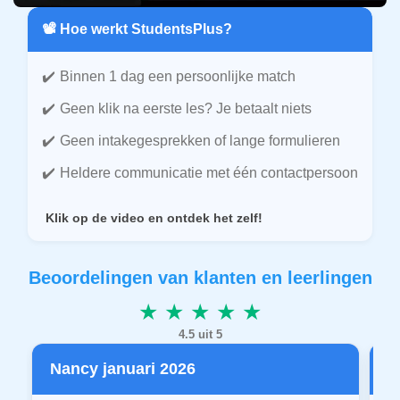
📽️ Hoe werkt StudentsPlus?
Binnen 1 dag een persoonlijke match
Geen klik na eerste les? Je betaalt niets
Geen intakegesprekken of lange formulieren
Heldere communicatie met één contactpersoon
Klik op de video en ontdek het zelf!
Beoordelingen van klanten en leerlingen
★ ★ ★ ★ ★
4.5 uit 5
Nancy januari 2026
P