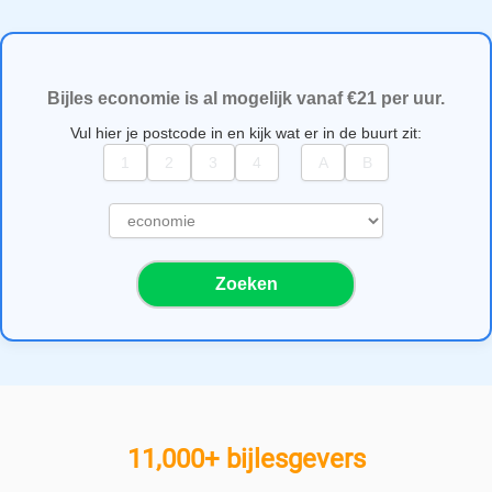
Bijles economie is al mogelijk vanaf €21 per uur.
Vul hier je postcode in en kijk wat er in de buurt zit:
S
e
l
Zoeken
e
c
t
e
e
r
e
11,000+ bijlesgevers
e
n