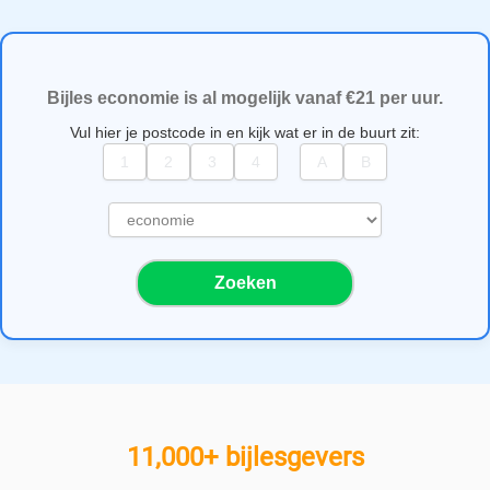
Bijles economie is al mogelijk vanaf €21 per uur.
Vul hier je postcode in en kijk wat er in de buurt zit:
S
e
l
Zoeken
e
c
t
e
e
r
e
11,000+ bijlesgevers
e
n