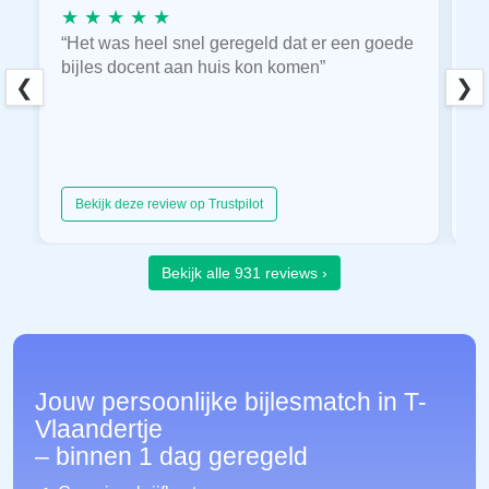
★ ★ ★ ★ ★
★
“Het was heel snel geregeld dat er een goede
“
bijles docent aan huis kon komen”
E
❮
❯
hu
Bekijk deze review op Trustpilot
Bekijk alle 931 reviews ›
Jouw persoonlijke bijlesmatch in T-
Vlaandertje
– binnen 1 dag geregeld