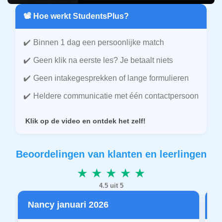
📽️ Hoe werkt StudentsPlus?
Binnen 1 dag een persoonlijke match
Geen klik na eerste les? Je betaalt niets
Geen intakegesprekken of lange formulieren
Heldere communicatie met één contactpersoon
Klik op de video en ontdek het zelf!
Beoordelingen van klanten en leerlingen
★ ★ ★ ★ ★
4.5 uit 5
Nancy januari 2026
P