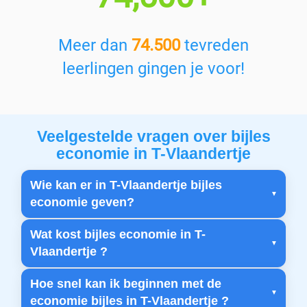
Meer dan
74.500
tevreden
leerlingen gingen je voor!
Veelgestelde vragen over bijles
economie in T-Vlaandertje
Wie kan er in T-Vlaandertje bijles
economie geven?
Wat kost bijles economie in T-
Vlaandertje ?
Hoe snel kan ik beginnen met de
economie bijles in T-Vlaandertje ?