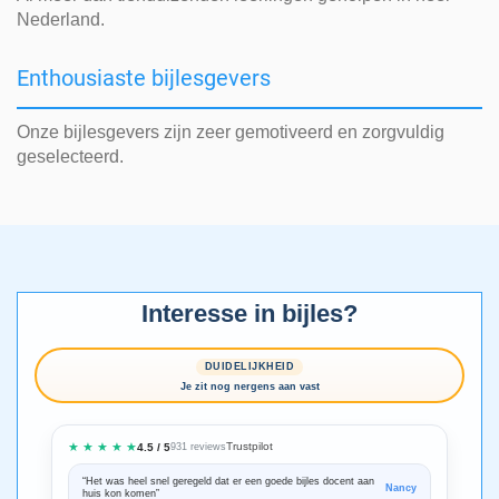
Nederland.
Enthousiaste bijlesgevers
Onze bijlesgevers zijn zeer gemotiveerd en zorgvuldig
geselecteerd.
Interesse in bijles?
DUIDELIJKHEID
Je zit nog nergens aan vast
★ ★ ★ ★ ★
Trustpilot
4.5 / 5
931 reviews
“Het was heel snel geregeld dat er een goede bijles docent aan
“We zijn ze
Nancy
huis kon komen”
Bedankt voo