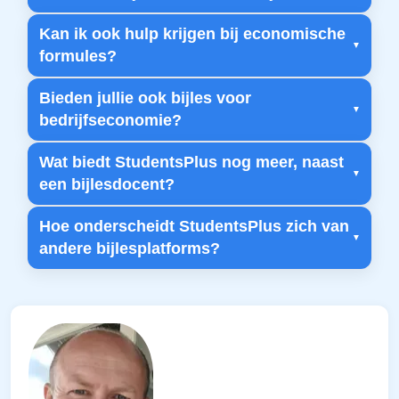
Kan ik ook hulp krijgen bij economische
formules?
Bieden jullie ook bijles voor
bedrijfseconomie?
Wat biedt StudentsPlus nog meer, naast
een bijlesdocent?
Hoe onderscheidt StudentsPlus zich van
andere bijlesplatforms?