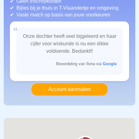
Geen inschrijfkosten
Bijles bij je thuis in T-Vlaandertje
en omgeving
Vaste match op basis van jouw voorkeuren
“
Onze dochter heeft veel bijgeleerd en haar
cijfer voor wiskunde is nu een dikke
voldoende. Bedankt!!
Beoordeling van Ilona via
Google
Account aanmaken