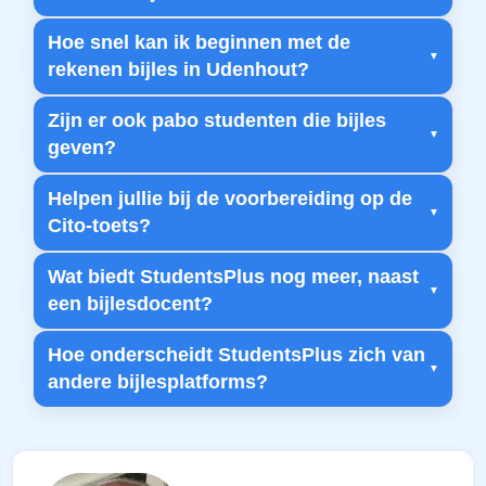
Hoe snel kan ik beginnen met de
rekenen bijles in Udenhout?
Zijn er ook pabo studenten die bijles
geven?
Helpen jullie bij de voorbereiding op de
Cito-toets?
Wat biedt StudentsPlus nog meer, naast
een bijlesdocent?
Hoe onderscheidt StudentsPlus zich van
andere bijlesplatforms?