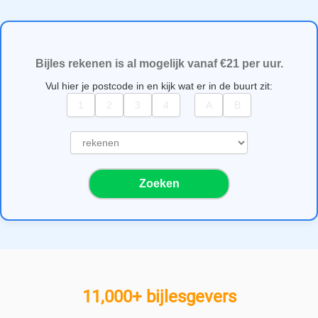
Bijles rekenen is al mogelijk vanaf €21 per uur.
Vul hier je postcode in en kijk wat er in de buurt zit:
S
e
l
Zoeken
e
c
t
e
e
r
e
11,000+ bijlesgevers
e
n