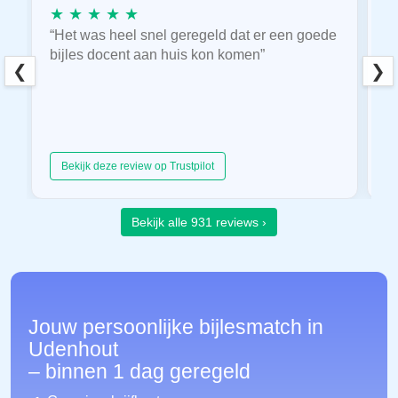
★ ★ ★ ★ ★
★
“Het was heel snel geregeld dat er een goede
“
bijles docent aan huis kon komen”
E
❮
❯
hu
Bekijk deze review op Trustpilot
Bekijk alle 931 reviews ›
Jouw persoonlijke bijlesmatch in
Udenhout
– binnen 1 dag geregeld