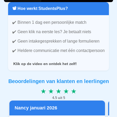
📽️ Hoe werkt StudentsPlus?
Binnen 1 dag een persoonlijke match
Geen klik na eerste les? Je betaalt niets
Geen intakegesprekken of lange formulieren
Heldere communicatie met één contactpersoon
Klik op de video en ontdek het zelf!
Beoordelingen van klanten en leerlingen
★ ★ ★ ★ ★
4.5 uit 5
Nancy januari 2026
P