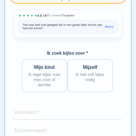
★ ★ ★ ★ ★
Trustpilot
4.5 / 5
931 reviews
“Het was heel snel geregeld dat er een goede bijles docent aan
“We zijn ze
Nancy
huis kon komen”
Bedankt voo
Ik zoek bijles voor *
Mijn kind
Mijzelf
Ik regel bijles voor
Ik heb zelf bijles
mijn zoon of
nodig
dochter
Voornaam *
Tussenvoegsel