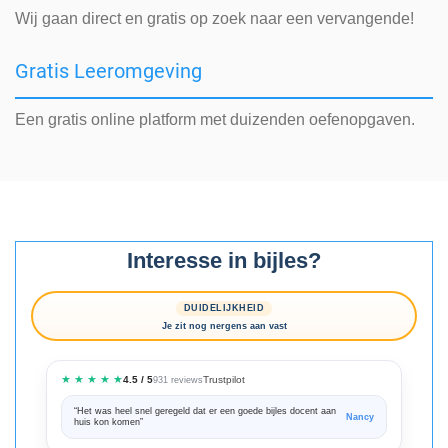
Wij gaan direct en gratis op zoek naar een vervangende!
Gratis Leeromgeving
Een gratis online platform met duizenden oefenopgaven.
Interesse in bijles?
DUIDELIJKHEID
Je zit nog nergens aan vast
★ ★ ★ ★ ★
Trustpilot
4.5 / 5
931 reviews
“Het was heel snel geregeld dat er een goede bijles docent aan
“We zijn ze
Nancy
huis kon komen”
Bedankt voo