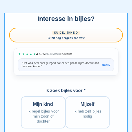
Interesse in bijles?
DUIDELIJKHEID
Je zit nog nergens aan vast
★ ★ ★ ★ ★
Trustpilot
4.5 / 5
931 reviews
“Het was heel snel geregeld dat er een goede bijles docent aan
“We zijn ze
Nancy
huis kon komen”
Bedankt voo
Ik zoek bijles voor *
Mijn kind
Mijzelf
Ik regel bijles voor
Ik heb zelf bijles
mijn zoon of
nodig
dochter