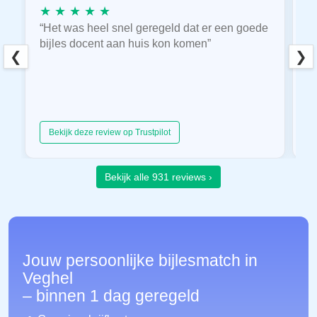
★ ★ ★ ★ ★
★
“Het was heel snel geregeld dat er een goede
“
bijles docent aan huis kon komen”
E
❮
❯
hu
Bekijk deze review op Trustpilot
Bekijk alle 931 reviews ›
Jouw persoonlijke bijlesmatch in
Veghel
– binnen 1 dag geregeld