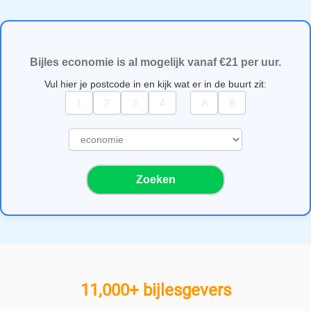
Bijles economie is al mogelijk vanaf €21 per uur.
Vul hier je postcode in en kijk wat er in de buurt zit:
S
e
l
Zoeken
e
c
t
e
e
r
e
11,000+ bijlesgevers
e
n