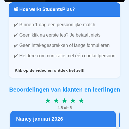
📽️ Hoe werkt StudentsPlus?
Binnen 1 dag een persoonlijke match
Geen klik na eerste les? Je betaalt niets
Geen intakegesprekken of lange formulieren
Heldere communicatie met één contactpersoon
Klik op de video en ontdek het zelf!
Beoordelingen van klanten en leerlingen
★ ★ ★ ★ ★
4.5 uit 5
Nancy januari 2026
P