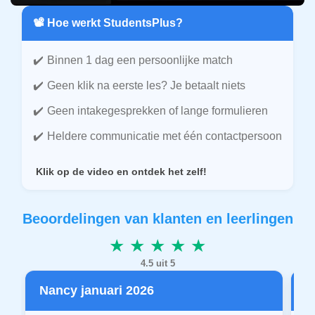
📽️ Hoe werkt StudentsPlus?
Binnen 1 dag een persoonlijke match
Geen klik na eerste les? Je betaalt niets
Geen intakegesprekken of lange formulieren
Heldere communicatie met één contactpersoon
Klik op de video en ontdek het zelf!
Beoordelingen van klanten en leerlingen
★ ★ ★ ★ ★
4.5 uit 5
Nancy januari 2026
P