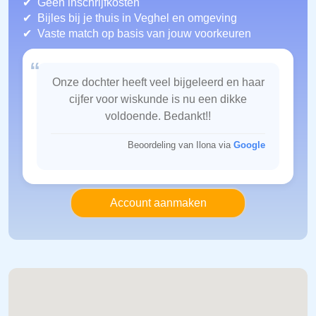
Geen inschrijfkosten
Bijles bij je thuis in Veghel
en omgeving
Vaste match op basis van jouw voorkeuren
“
Onze dochter heeft veel bijgeleerd en haar
cijfer voor wiskunde is nu een dikke
voldoende. Bedankt!!
Beoordeling van Ilona via
Google
Account aanmaken