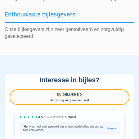
Enthousiaste bijlesgevers
Onze bijlesgevers zijn zeer gemotiveerd en zorgvuldig
geselecteerd.
Interesse in bijles?
DUIDELIJKHEID
Je zit nog nergens aan vast
★ ★ ★ ★ ★
Trustpilot
4.5 / 5
931 reviews
“Het was heel snel geregeld dat er een goede bijles docent aan
“We zijn ze
Nancy
huis kon komen”
Bedankt voo