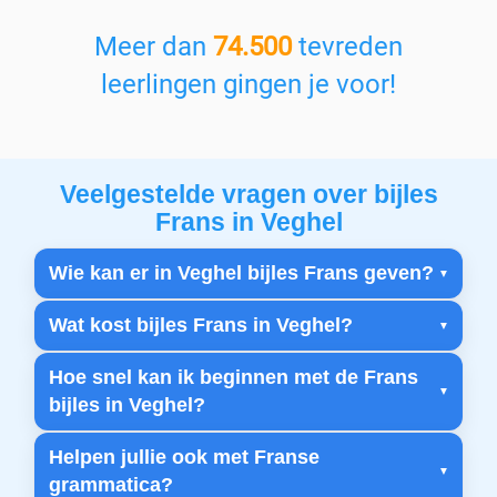
Meer dan
74.500
tevreden
leerlingen gingen je voor!
Veelgestelde vragen over bijles
Frans in Veghel
Wie kan er in Veghel bijles Frans geven?
Wat kost bijles Frans in Veghel?
Hoe snel kan ik beginnen met de Frans
bijles in Veghel?
Helpen jullie ook met Franse
grammatica?