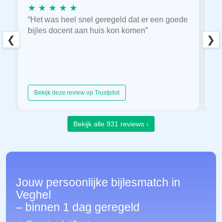
★ ★ ★ ★ ★
★
“Het was heel snel geregeld dat er een goede
“
bijles docent aan huis kon komen”
E
❮
❯
hu
Bekijk deze review op Trustpilot
Bekijk alle 931 reviews ›
Jouw persoonlijke bijlesmatch in
Veghel
– binnen 1 dag geregeld