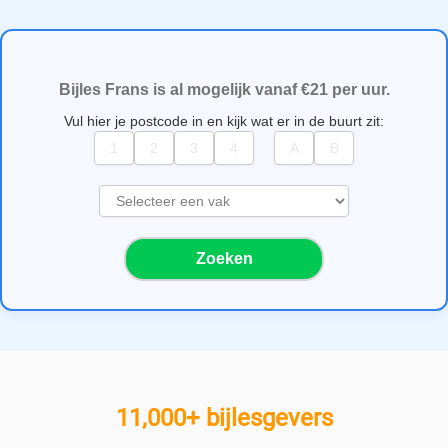
Bijles Frans is al mogelijk vanaf €21 per uur.
Vul hier je postcode in en kijk wat er in de buurt zit:
S
e
l
Zoeken
e
c
t
e
e
r
e
11,000+ bijlesgevers
e
n