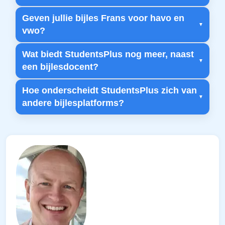
Geven jullie bijles Frans voor havo en
vwo?
Wat biedt StudentsPlus nog meer, naast
een bijlesdocent?
Hoe onderscheidt StudentsPlus zich van
andere bijlesplatforms?