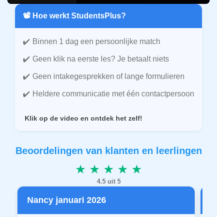
📽️ Hoe werkt StudentsPlus?
Binnen 1 dag een persoonlijke match
Geen klik na eerste les? Je betaalt niets
Geen intakegesprekken of lange formulieren
Heldere communicatie met één contactpersoon
Klik op de video en ontdek het zelf!
Beoordelingen van klanten en leerlingen
★ ★ ★ ★ ★
4.5 uit 5
Nancy januari 2026
P