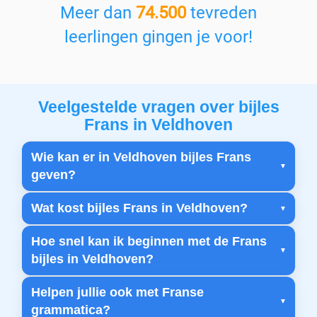
Meer dan
74.500
tevreden
leerlingen gingen je voor!
Veelgestelde vragen over bijles
Frans in Veldhoven
Wie kan er in Veldhoven bijles Frans
geven?
Wat kost bijles Frans in Veldhoven?
Hoe snel kan ik beginnen met de Frans
bijles in Veldhoven?
Helpen jullie ook met Franse
grammatica?