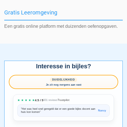
Gratis Leeromgeving
Een gratis online platform met duizenden oefenopgaven.
Interesse in bijles?
DUIDELIJKHEID
Je zit nog nergens aan vast
★ ★ ★ ★ ★
Trustpilot
4.5 / 5
931 reviews
“Het was heel snel geregeld dat er een goede bijles docent aan
“We zijn ze
Nancy
huis kon komen”
Bedankt voo