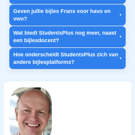
Geven jullie bijles Frans voor havo en
vwo?
Wat biedt StudentsPlus nog meer, naast
een bijlesdocent?
Hoe onderscheidt StudentsPlus zich van
andere bijlesplatforms?