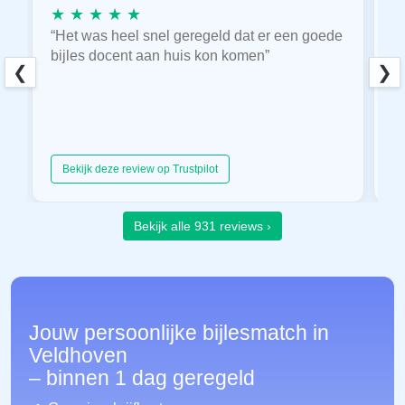
★ ★ ★ ★ ★
★
“Het was heel snel geregeld dat er een goede
“
bijles docent aan huis kon komen”
E
❮
❯
hu
Bekijk deze review op Trustpilot
Bekijk alle 931 reviews ›
Jouw persoonlijke bijlesmatch in
Veldhoven
– binnen 1 dag geregeld