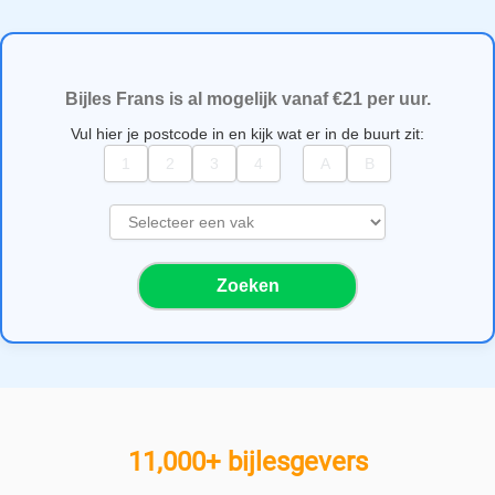
Bijles Frans is al mogelijk vanaf €21 per uur.
Vul hier je postcode in en kijk wat er in de buurt zit:
S
e
l
Zoeken
e
c
t
e
e
r
e
11,000+ bijlesgevers
e
n