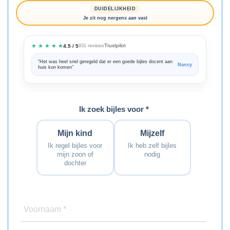
DUIDELIJKHEID
Je zit nog nergens aan vast
★ ★ ★ ★ ★
Trustpilot
4.5 / 5
931 reviews
“Het was heel snel geregeld dat er een goede bijles docent aan
“We zijn ze
Nancy
huis kon komen”
Bedankt voo
Ik zoek bijles voor *
Mijn kind
Mijzelf
Ik regel bijles voor
Ik heb zelf bijles
mijn zoon of
nodig
dochter
Voornaam *