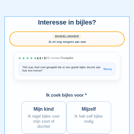
Interesse in bijles?
DUIDELIJKHEID
Je zit nog nergens aan vast
★ ★ ★ ★ ★
Trustpilot
4.5 / 5
931 reviews
“Het was heel snel geregeld dat er een goede bijles docent aan
“We zijn ze
Nancy
huis kon komen”
Bedankt voo
Ik zoek bijles voor *
Mijn kind
Mijzelf
Ik regel bijles voor
Ik heb zelf bijles
mijn zoon of
nodig
dochter