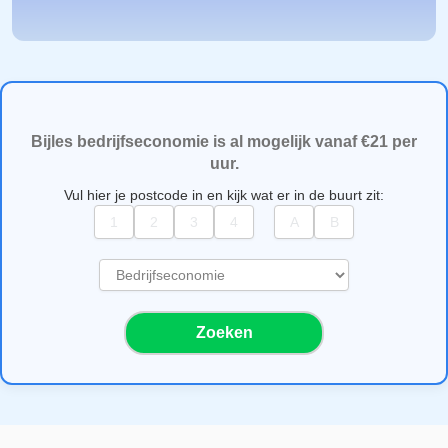
Bijles bedrijfseconomie is al mogelijk vanaf €21 per
uur.
Vul hier je postcode in en kijk wat er in de buurt zit:
S
e
l
Zoeken
e
c
t
e
e
r