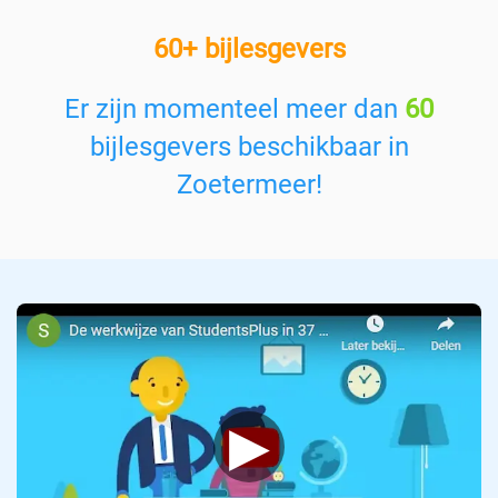
e
60+ bijlesgevers
e
n
v
Er zijn momenteel meer dan
60
a
bijlesgevers beschikbaar in
k
:
Zoetermeer
!
▶