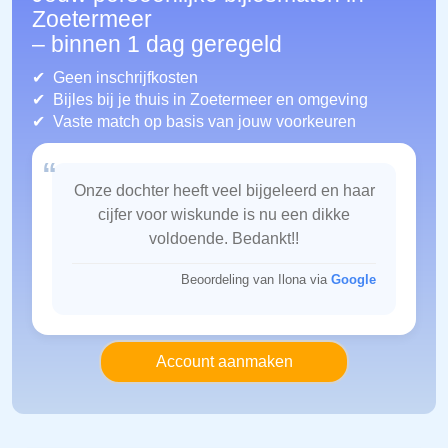
Zoetermeer
– binnen 1 dag geregeld
Geen inschrijfkosten
Bijles bij je thuis in Zoetermeer
en omgeving
Vaste match op basis van jouw voorkeuren
“
Onze dochter heeft veel bijgeleerd en haar
cijfer voor wiskunde is nu een dikke
voldoende. Bedankt!!
Beoordeling van Ilona via
Google
Account aanmaken