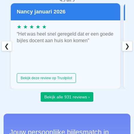
4.5 uit 5
Nancy januari 2026
P
★ ★ ★ ★ ★
★
“Het was heel snel geregeld dat er een goede
“
bijles docent aan huis kon komen”
E
❮
❯
hu
Bekijk deze review op Trustpilot
Bekijk alle 931 reviews ›
Jouw persoonlijke bijlesmatch in