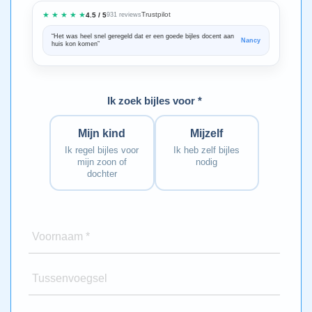
★ ★ ★ ★ ★
Trustpilot
4.5 / 5
931 reviews
“Het was heel snel geregeld dat er een goede bijles docent aan
“We zijn ze
Nancy
huis kon komen”
Bedankt voo
Ik zoek bijles voor *
Mijn kind
Mijzelf
Ik regel bijles voor
Ik heb zelf bijles
mijn zoon of
nodig
dochter
Voornaam *
Tussenvoegsel