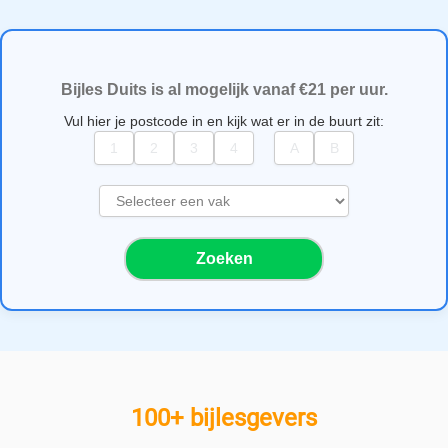
Bijles Duits is al mogelijk vanaf €21 per uur.
Vul hier je postcode in en kijk wat er in de buurt zit:
S
e
l
Zoeken
e
c
t
e
e
r
e
100+ bijlesgevers
e
n