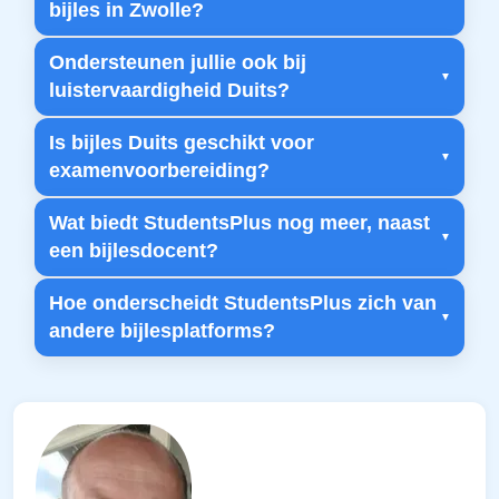
bijles in Zwolle?
Ondersteunen jullie ook bij
luistervaardigheid Duits?
Is bijles Duits geschikt voor
examenvoorbereiding?
Wat biedt StudentsPlus nog meer, naast
een bijlesdocent?
Hoe onderscheidt StudentsPlus zich van
andere bijlesplatforms?