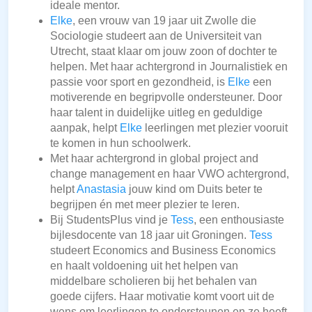
ideale mentor.
Elke
, een vrouw van 19 jaar uit Zwolle die
Sociologie studeert aan de Universiteit van
Utrecht, staat klaar om jouw zoon of dochter te
helpen. Met haar achtergrond in Journalistiek en
passie voor sport en gezondheid, is
Elke
een
motiverende en begripvolle ondersteuner. Door
haar talent in duidelijke uitleg en geduldige
aanpak, helpt
Elke
leerlingen met plezier vooruit
te komen in hun schoolwerk.
Met haar achtergrond in global project and
change management en haar VWO achtergrond,
helpt
Anastasia
jouw kind om Duits beter te
begrijpen én met meer plezier te leren.
Bij StudentsPlus vind je
Tess
, een enthousiaste
bijlesdocente van 18 jaar uit Groningen.
Tess
studeert Economics and Business Economics
en haalt voldoening uit het helpen van
middelbare scholieren bij het behalen van
goede cijfers. Haar motivatie komt voort uit de
wens om leerlingen te ondersteunen en ze heeft