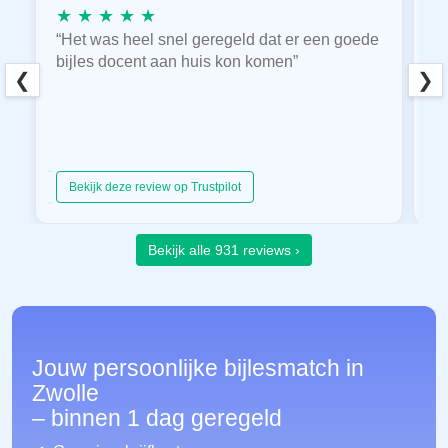
★ ★ ★ ★ ★
★
“Het was heel snel geregeld dat er een goede
“
bijles docent aan huis kon komen”
E
❮
❯
hu
Bekijk deze review op Trustpilot
Bekijk alle 931 reviews ›
Jouw persoonlijke bijlesmatch in
Zwolle
– binnen 1 dag geregeld