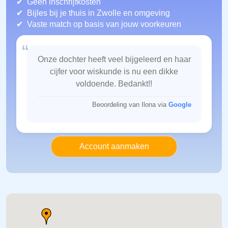
Geen inschrijfkosten
Bijles bij je thuis in Zwolle
en omgeving
Vaste match op basis van jouw voorkeuren
“
Onze dochter heeft veel bijgeleerd en haar
cijfer voor wiskunde is nu een dikke
voldoende. Bedankt!!
Beoordeling van Ilona via
Google
Account aanmaken