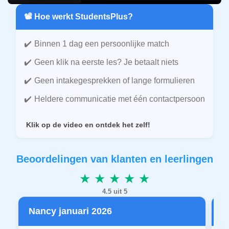
📽️ Hoe werkt StudentsPlus?
Binnen 1 dag een persoonlijke match
Geen klik na eerste les? Je betaalt niets
Geen intakegesprekken of lange formulieren
Heldere communicatie met één contactpersoon
Klik op de video en ontdek het zelf!
Beoordelingen van klanten en leerlingen
★ ★ ★ ★ ★
4.5 uit 5
Nancy januari 2026
P