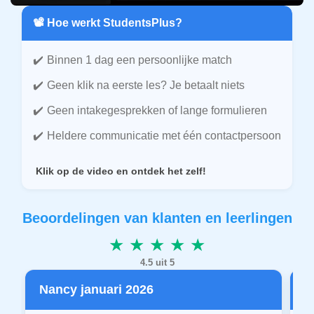
📽️ Hoe werkt StudentsPlus?
Binnen 1 dag een persoonlijke match
Geen klik na eerste les? Je betaalt niets
Geen intakegesprekken of lange formulieren
Heldere communicatie met één contactpersoon
Klik op de video en ontdek het zelf!
Beoordelingen van klanten en leerlingen
★ ★ ★ ★ ★
4.5 uit 5
Nancy januari 2026
P