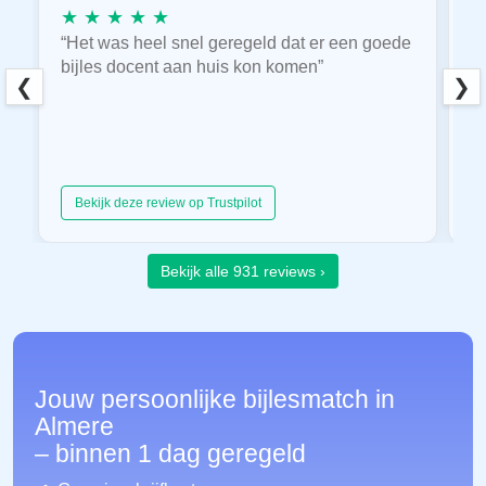
★ ★ ★ ★ ★
★
“Het was heel snel geregeld dat er een goede
“
bijles docent aan huis kon komen”
E
❮
❯
hu
Bekijk deze review op Trustpilot
Bekijk alle 931 reviews ›
Jouw persoonlijke bijlesmatch in
Almere
– binnen 1 dag geregeld