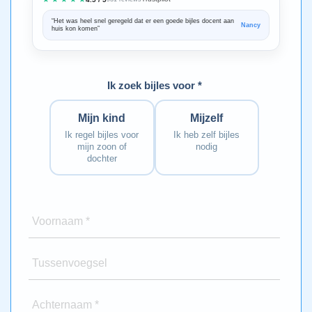
“Het was heel snel geregeld dat er een goede bijles docent aan
“We zijn ze
Nancy
huis kon komen”
Bedankt voo
Ik zoek bijles voor *
Mijn kind
Mijzelf
Ik regel bijles voor
Ik heb zelf bijles
mijn zoon of
nodig
dochter
Voornaam *
Tussenvoegsel
Achternaam *