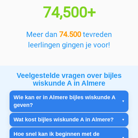
74,500+
Meer dan
74.500
tevreden
leerlingen gingen je voor!
Veelgestelde vragen over bijles
wiskunde A in Almere
Wie kan er in Almere bijles wiskunde A
geven?
Wat kost bijles wiskunde A in Almere?
Hoe snel kan ik beginnen met de