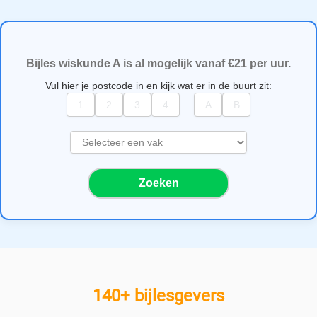
Bijles wiskunde A is al mogelijk vanaf €21 per uur.
Vul hier je postcode in en kijk wat er in de buurt zit:
S
e
l
Zoeken
e
c
t
e
e
r
e
140+ bijlesgevers
e
n