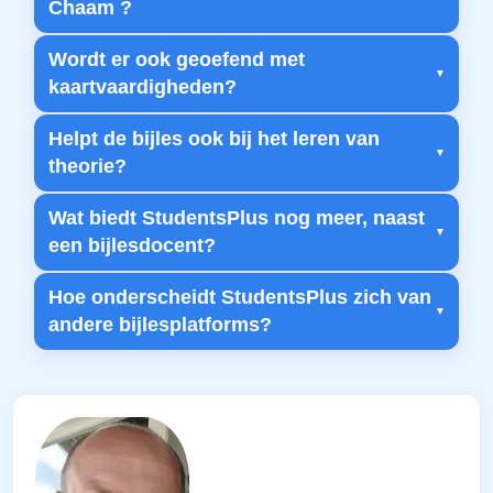
Chaam ?
Wordt er ook geoefend met
kaartvaardigheden?
Helpt de bijles ook bij het leren van
theorie?
Wat biedt StudentsPlus nog meer, naast
een bijlesdocent?
Hoe onderscheidt StudentsPlus zich van
andere bijlesplatforms?