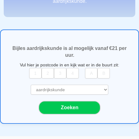
aardrijkskunde.
Bijles aardrijkskunde is al mogelijk vanaf €21 per
uur.
Vul hier je postcode in en kijk wat er in de buurt zit:
S
e
l
Zoeken
e
c
t
e
e