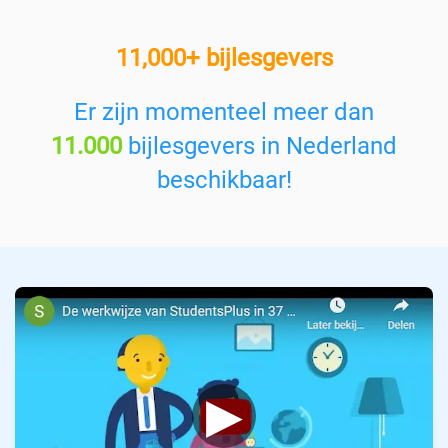
r
e
11,000+ bijlesgevers
e
n
v
Er zijn momenteel meer dan
a
11.000
bijlesgevers in Nederland
k
:
beschikbaar!
▶