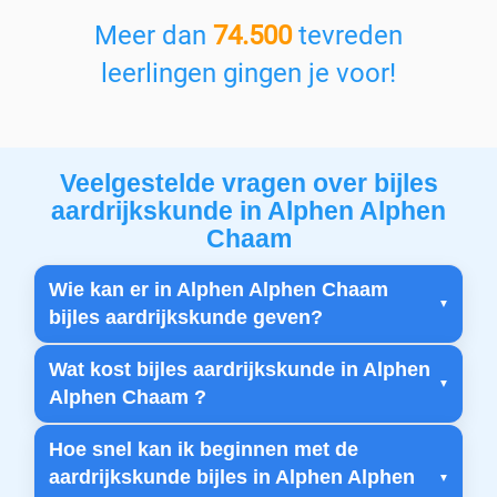
Meer dan
74.500
tevreden
leerlingen gingen je voor!
Veelgestelde vragen over bijles
aardrijkskunde in Alphen Alphen
Chaam
Wie kan er in Alphen Alphen Chaam
bijles aardrijkskunde geven?
Wat kost bijles aardrijkskunde in Alphen
Alphen Chaam ?
Hoe snel kan ik beginnen met de
aardrijkskunde bijles in Alphen Alphen