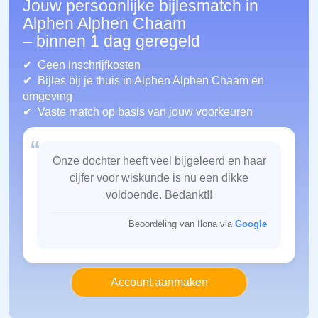
Jouw persoonlijke bijlesmatch in
Alphen Alphen Chaam
– binnen 1 dag geregeld
Geen inschrijfkosten
Bijles bij je thuis in Alphen Alphen Chaam
en
omgeving
Vaste match op basis van jouw voorkeuren
“
Onze dochter heeft veel bijgeleerd en haar
cijfer voor wiskunde is nu een dikke
voldoende. Bedankt!!
Beoordeling van Ilona via
Google
Account aanmaken