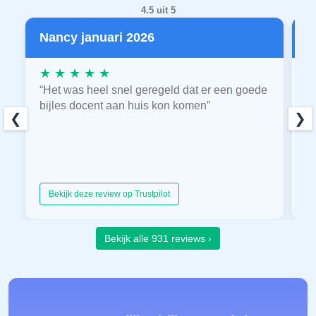
4.5 uit 5
Nancy januari 2026
P
★ ★ ★ ★ ★
★
“Het was heel snel geregeld dat er een goede
“
bijles docent aan huis kon komen”
E
❮
❯
hu
Bekijk deze review op Trustpilot
Bekijk alle 931 reviews ›