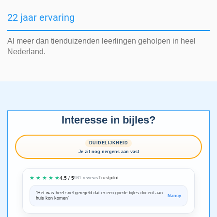
22 jaar ervaring
Al meer dan tienduizenden leerlingen geholpen in heel
Nederland.
Interesse in bijles?
DUIDELIJKHEID
Je zit nog nergens aan vast
★ ★ ★ ★ ★
Trustpilot
4.5 / 5
931 reviews
“Het was heel snel geregeld dat er een goede bijles docent aan
“We zijn ze
Nancy
huis kon komen”
Bedankt voo