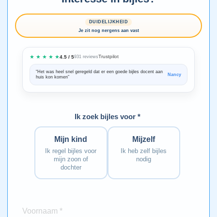
DUIDELIJKHEID
Je zit nog nergens aan vast
★ ★ ★ ★ ★
Trustpilot
4.5 / 5
931 reviews
“Het was heel snel geregeld dat er een goede bijles docent aan
“We zijn ze
Nancy
huis kon komen”
Bedankt voo
Ik zoek bijles voor *
Mijn kind
Mijzelf
Ik regel bijles voor
Ik heb zelf bijles
mijn zoon of
nodig
dochter
Voornaam *