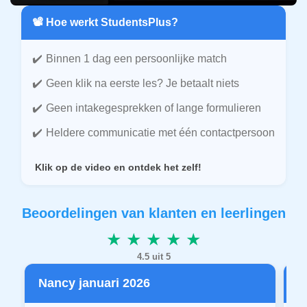
📽️ Hoe werkt StudentsPlus?
Binnen 1 dag een persoonlijke match
Geen klik na eerste les? Je betaalt niets
Geen intakegesprekken of lange formulieren
Heldere communicatie met één contactpersoon
Klik op de video en ontdek het zelf!
Beoordelingen van klanten en leerlingen
★ ★ ★ ★ ★
4.5 uit 5
Nancy januari 2026
P