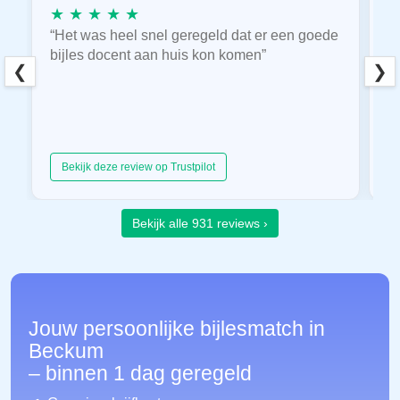
★ ★ ★ ★ ★
★
“Het was heel snel geregeld dat er een goede
“
bijles docent aan huis kon komen”
E
❮
❯
hu
Bekijk deze review op Trustpilot
Bekijk alle 931 reviews ›
Jouw persoonlijke bijlesmatch in
Beckum
– binnen 1 dag geregeld