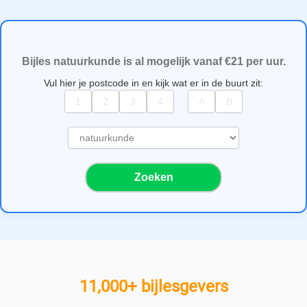
Bijles natuurkunde is al mogelijk vanaf €21 per uur.
Vul hier je postcode in en kijk wat er in de buurt zit:
S
e
l
Zoeken
e
c
t
e
e
r
e
11,000+ bijlesgevers
e
n