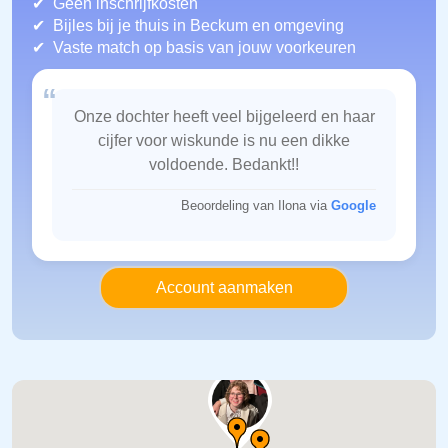
Geen inschrijfkosten
Bijles bij je thuis in Beckum
en omgeving
Vaste match op basis van jouw voorkeuren
“
Onze dochter heeft veel bijgeleerd en haar
cijfer voor wiskunde is nu een dikke
voldoende. Bedankt!!
Beoordeling van Ilona via
Google
Account aanmaken