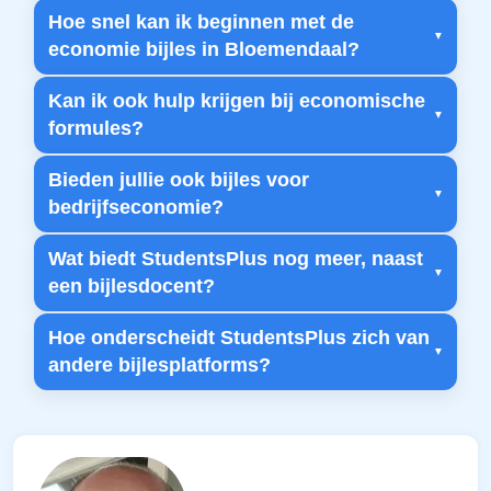
Hoe snel kan ik beginnen met de
economie bijles in Bloemendaal?
Kan ik ook hulp krijgen bij economische
formules?
Bieden jullie ook bijles voor
bedrijfseconomie?
Wat biedt StudentsPlus nog meer, naast
een bijlesdocent?
Hoe onderscheidt StudentsPlus zich van
andere bijlesplatforms?