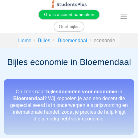
Gratis account aanmaken
T
o
g
Geef bijles
g
l
e
Home
Bijles
Bloemendaal
economie
n
a
v
i
Bijles economie in Bloemendaal
g
a
t
i
o
n
Op zoek naar
bijlesdocenten voor economie
in
Bloemendaal
? Wij koppelen je aan een docent die
gespecialiseerd is in onderwerpen als prijsvorming en
internationale handel, zodat je precies de hulp krijgt
die je nodig hebt voor economie.