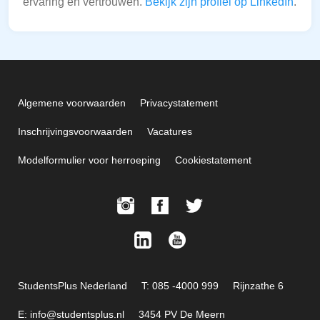
ervaring en vertrouwen.
Bekijk zijn profiel op LinkedIn
.
Algemene voorwaarden
Privacystatement
Inschrijvingsvoorwaarden
Vacatures
Modelformulier voor herroeping
Cookiestatement
StudentsPlus Nederland
T: 085 -4000 999
Rijnzathe 6
E: info@studentsplus.nl
3454 PV De Meern