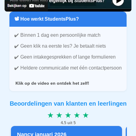
📽️ Hoe werkt StudentsPlus?
Binnen 1 dag een persoonlijke match
Geen klik na eerste les? Je betaalt niets
Geen intakegesprekken of lange formulieren
Heldere communicatie met één contactpersoon
Klik op de video en ontdek het zelf!
Beoordelingen van klanten en leerlingen
★ ★ ★ ★ ★
4.5 uit 5
Nancy januari 2026
P