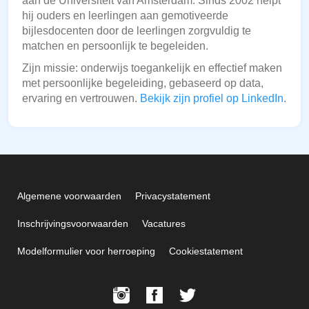
aan de Universiteit van Amsterdam. Sinds 2002 helpt
hij ouders en leerlingen aan gemotiveerde
bijlesdocenten door de leerlingen zorgvuldig te
matchen en persoonlijk te begeleiden.
Zijn missie: onderwijs toegankelijk en effectief maken
met persoonlijke begeleiding, gebaseerd op data,
ervaring en vertrouwen.
Bekijk zijn profiel op LinkedIn
.
Algemene voorwaarden
Privacystatement
Inschrijvingsvoorwaarden
Vacatures
Modelformulier voor herroeping
Cookiestatement