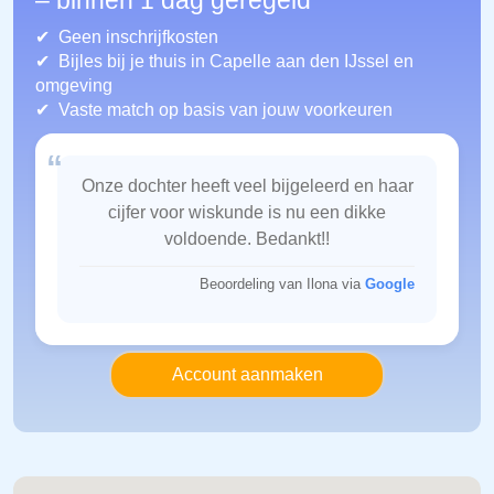
– binnen 1 dag geregeld
Geen inschrijfkosten
Bijles bij je thuis in Capelle aan den IJssel
en
omgeving
Vaste match op basis van jouw voorkeuren
“
Onze dochter heeft veel bijgeleerd en haar
cijfer voor wiskunde is nu een dikke
voldoende. Bedankt!!
Beoordeling van Ilona via
Google
Account aanmaken