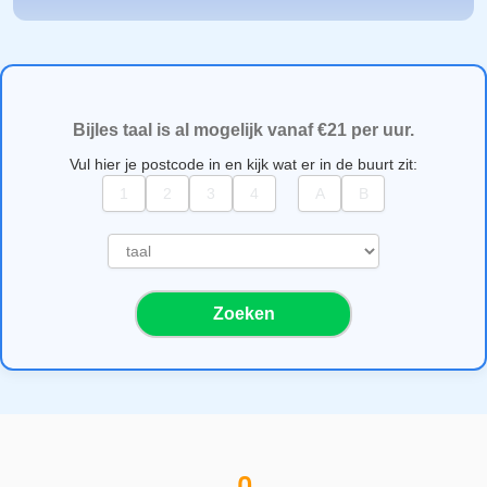
Bijles taal is al mogelijk vanaf €21 per uur.
Vul hier je postcode in en kijk wat er in de buurt zit:
S
e
l
Zoeken
e
c
t
e
e
r
e
e