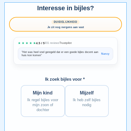
Interesse in bijles?
DUIDELIJKHEID
Je zit nog nergens aan vast
★ ★ ★ ★ ★
Trustpilot
4.5 / 5
931 reviews
“Het was heel snel geregeld dat er een goede bijles docent aan
“We zijn ze
Nancy
huis kon komen”
Bedankt voo
Ik zoek bijles voor *
Mijn kind
Mijzelf
Ik regel bijles voor
Ik heb zelf bijles
mijn zoon of
nodig
dochter