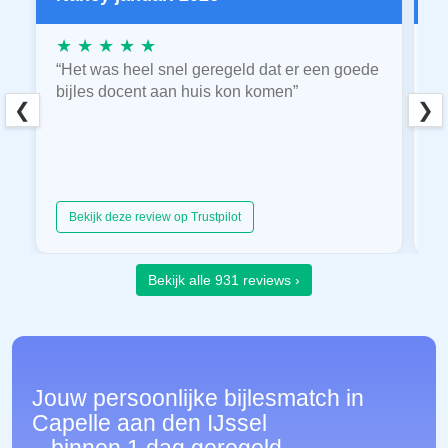
★ ★ ★ ★ ★
★
“Het was heel snel geregeld dat er een goede
“
bijles docent aan huis kon komen”
E
❮
❯
hu
Bekijk deze review op Trustpilot
Bekijk alle 931 reviews ›
Jouw persoonlijke bijlesmatch in
Capelle aan den IJssel