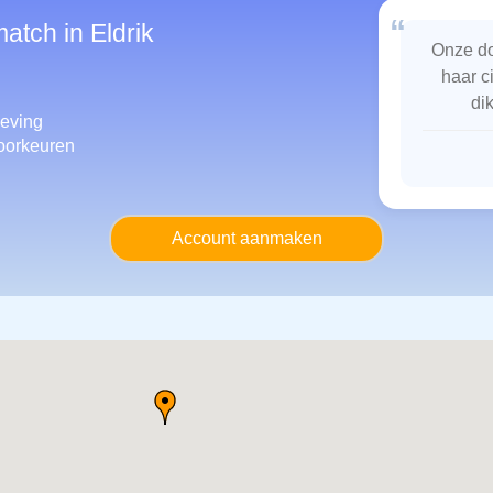
“
atch in Eldrik
Onze do
haar c
di
eving
oorkeuren
Account aanmaken