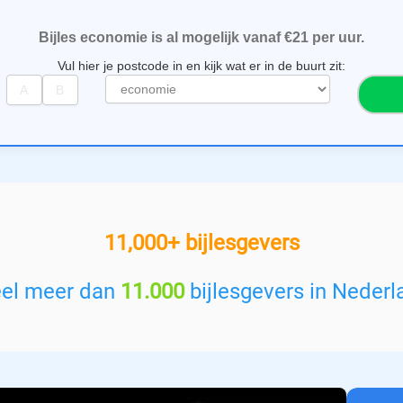
Bijles economie is al mogelijk vanaf €21 per uur.
Vul hier je postcode in en kijk wat er in de buurt zit:
S
e
l
e
c
t
e
e
11,000+ bijlesgevers
r
e
e
eel meer dan
11.000
bijlesgevers in Nederl
n
v
a
k
: