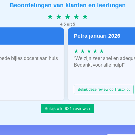
Beoordelingen van klanten en leerlingen
★ ★ ★ ★ ★
4.5 uit 5
Petra januari 2026
★ ★ ★ ★ ★
oede bijles docent aan huis
“We zijn zeer snel en adequ
Bedankt voor alle hulp!”
Bekijk deze review op Trustpilot
Bekijk alle 931 reviews ›