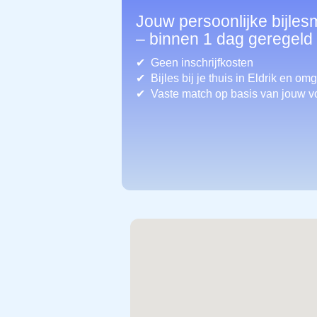
Jouw persoonlijke bijlesm
– binnen 1 dag geregeld
Geen inschrijfkosten
Bijles bij je thuis in Eldrik
en omg
Vaste match op basis van jouw v