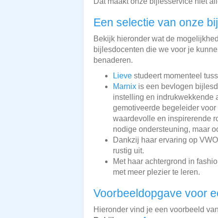
Dat maakt onze bijlesservice niet a
Een selectie van onze bi
Bekijk hieronder wat de mogelijkhede
bijlesdocenten die we voor je kunnen
benaderen.
Lieve
studeert momenteel tusse
Marnix
is een bevlogen bijlesd
instelling en indrukwekkende 
gemotiveerde begeleider voor h
waardevolle en inspirerende r
nodige ondersteuning, maar oo
Dankzij haar ervaring op VWO-
rustig uit.
Met haar achtergrond in fashi
met meer plezier te leren.
Voorbeeldopgave voor 
Hieronder vind je een voorbeeld va