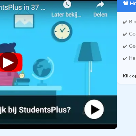
📽️ 
Bin
Gee
Gee
▶
He
Klik o