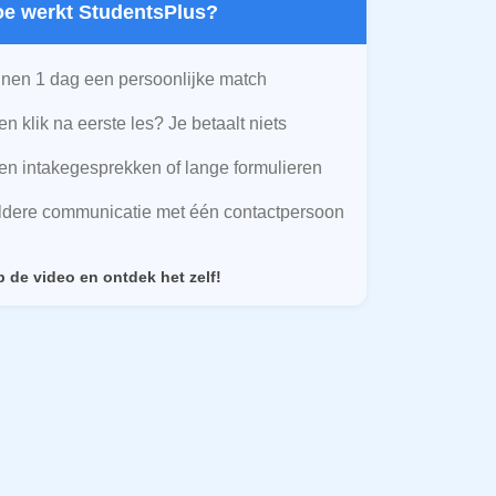
Hoe werkt StudentsPlus?
nen 1 dag een persoonlijke match
n klik na eerste les? Je betaalt niets
n intakegesprekken of lange formulieren
ldere communicatie met één contactpersoon
p de video en ontdek het zelf!