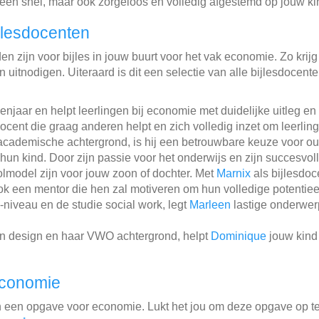
lleen snel, maar ook zorgeloos en volledig afgestemd op jouw ki
jlesdocenten
n zijn voor bijles in jouw buurt voor het vak economie. Zo krijg
 uitnodigen. Uiteraard is dit een selectie van alle bijlesdocent
njaar en helpt leerlingen bij economie met duidelijke uitleg en
ocent die graag anderen helpt en zich volledig inzet om leerling
academische achtergrond, is hij een betrouwbare keuze voor ou
un kind. Door zijn passie voor het onderwijs en zijn succesvol
olmodel zijn voor jouw zoon of dochter. Met
Marnix
als bijlesdoce
k een mentor die hen zal motiveren om hun volledige potentieel
niveau en de studie social work, legt
Marleen
lastige onderwer
on design en haar VWO achtergrond, helpt
Dominique
jouw kind
economie
n een opgave voor economie. Lukt het jou om deze opgave op t