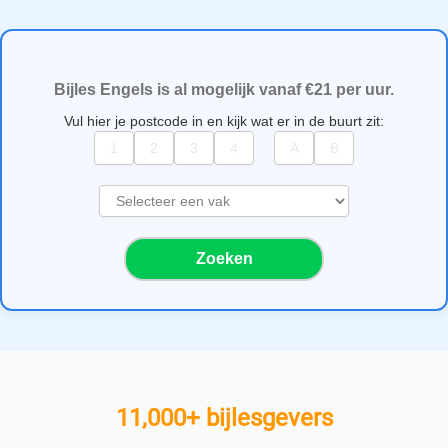
Bijles Engels is al mogelijk vanaf €21 per uur.
Vul hier je postcode in en kijk wat er in de buurt zit:
S
e
l
Zoeken
e
c
t
e
e
r
e
11,000+ bijlesgevers
e
n