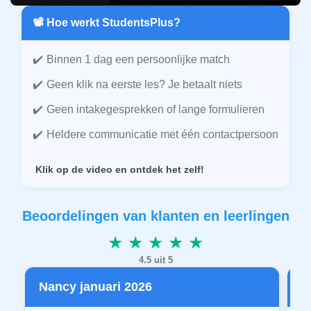
📽️ Hoe werkt StudentsPlus?
Binnen 1 dag een persoonlijke match
Geen klik na eerste les? Je betaalt niets
Geen intakegesprekken of lange formulieren
Heldere communicatie met één contactpersoon
Klik op de video en ontdek het zelf!
Beoordelingen van klanten en leerlingen
★ ★ ★ ★ ★
4.5 uit 5
Nancy januari 2026
P