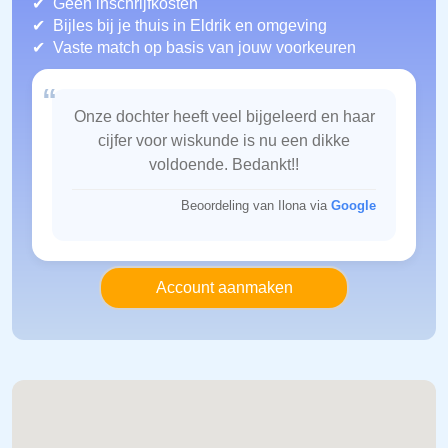
Geen inschrijfkosten
Bijles bij je thuis in Eldrik
en omgeving
Vaste match op basis van jouw voorkeuren
“
Onze dochter heeft veel bijgeleerd en haar
cijfer voor wiskunde is nu een dikke
voldoende. Bedankt!!
Beoordeling van Ilona via
Google
Account aanmaken