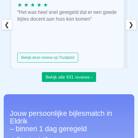
★ ★ ★ ★ ★
★
“Het was heel snel geregeld dat er een goede
“
bijles docent aan huis kon komen”
E
❮
❯
hu
Bekijk deze review op Trustpilot
Bekijk alle 931 reviews ›
Jouw persoonlijke bijlesmatch in
Eldrik
– binnen 1 dag geregeld