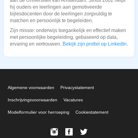
aan de Universiteit van Amsterdam. Sinds 2002 helpt
hij ouders en leerlingen aan gemotiveerde
bijlesdocenten door de leerlingen zorgvuldig te
matchen en persoonlijk te begeleiden.
Zijn missie: onderwijs toegankelijk en effectief maken
met persoonlijke begeleiding, gebaseerd op data,
ervaring en vertrouwen.
Bekijk zijn profiel op LinkedIn
.
Algemene voorwaarden
Privacystatement
Inschrijvingsvoorwaarden
Vacatures
Modelformulier voor herroeping
Cookiestatement