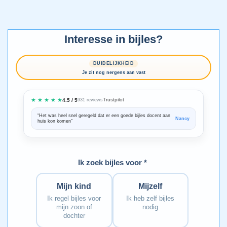
Interesse in bijles?
DUIDELIJKHEID
Je zit nog nergens aan vast
★ ★ ★ ★ ★
Trustpilot
4.5 / 5
931 reviews
“Het was heel snel geregeld dat er een goede bijles docent aan
“We zijn ze
Nancy
huis kon komen”
Bedankt voo
Ik zoek bijles voor *
Mijn kind
Mijzelf
Ik regel bijles voor
Ik heb zelf bijles
mijn zoon of
nodig
dochter