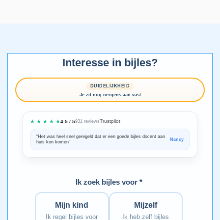
Interesse in bijles?
DUIDELIJKHEID
Je zit nog nergens aan vast
★ ★ ★ ★ ★
Trustpilot
4.5 / 5
931 reviews
“Het was heel snel geregeld dat er een goede bijles docent aan
“We zijn ze
Nancy
huis kon komen”
Bedankt voo
Ik zoek bijles voor *
Mijn kind
Mijzelf
Ik regel bijles voor
Ik heb zelf bijles