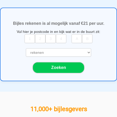
Bijles rekenen is al mogelijk vanaf €21 per uur.
Vul hier je postcode in en kijk wat er in de buurt zit:
S
e
l
Zoeken
e
c
t
e
e
r
e
11,000+ bijlesgevers
e
n