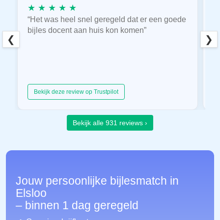
★ ★ ★ ★ ★
★
“Het was heel snel geregeld dat er een goede
“
bijles docent aan huis kon komen”
E
❮
❯
hu
Bekijk deze review op Trustpilot
Bekijk alle 931 reviews ›
Jouw persoonlijke bijlesmatch in
Elsloo
– binnen 1 dag geregeld