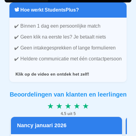
📽️ Hoe werkt StudentsPlus?
Binnen 1 dag een persoonlijke match
Geen klik na eerste les? Je betaalt niets
Geen intakegesprekken of lange formulieren
Heldere communicatie met één contactpersoon
Klik op de video en ontdek het zelf!
Beoordelingen van klanten en leerlingen
★ ★ ★ ★ ★
4.5 uit 5
Nancy januari 2026
P