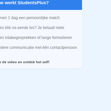
Hoe werkt StudentsPlus?
nen 1 dag een persoonlijke match
n klik na eerste les? Je betaalt niets
n intakegesprekken of lange formulieren
ldere communicatie met één contactpersoon
p de video en ontdek het zelf!