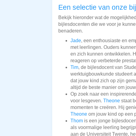
Een selectie van onze bi
Bekijk hieronder wat de mogelijkhede
bijlesdocenten die we voor je kunnen
benaderen.
Jade
, een enthousiaste en em
met leerlingen. Ouders kunne
en zich kunnen ontwikkelen. Ha
reageren op verbeterde prestat
Tim
, de bijlesdocent van Stud
werktuigbouwkunde studeert aa
dat jouw kind zich op zijn gem
altijd de beste manier om jouw
Op zoek naar een inspirerende
voor lesgeven.
Theone
staat b
momenten te creëren. Hij genie
Theone
om jouw kind op een po
Thom
is een jonge bijlesdoce
als voormalige leerling begrijp
aan de Universiteit Twente, h