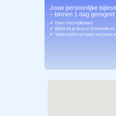
Jouw persoonlijke bijle
– binnen 1 dag geregeld
Geen inschrijfkosten
Bijles bij je thuis in Enschede
en
Vaste match op basis van jouw v