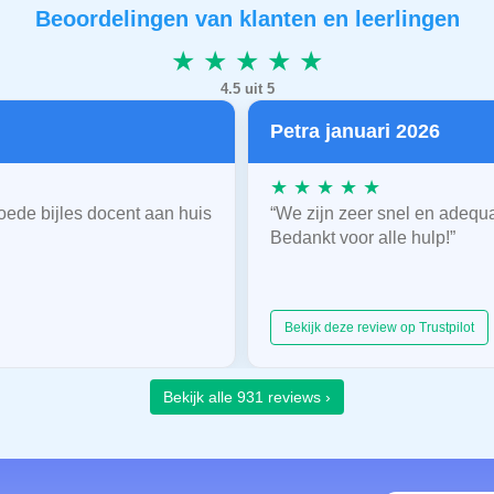
Beoordelingen van klanten en leerlingen
★ ★ ★ ★ ★
4.5 uit 5
Petra januari 2026
★ ★ ★ ★ ★
oede bijles docent aan huis
“We zijn zeer snel en adequ
Bedankt voor alle hulp!”
Bekijk deze review op Trustpilot
Bekijk alle 931 reviews ›