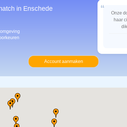
“
smatch in Enschede
Onze do
haar c
di
 omgeving
oorkeuren
Account aanmaken