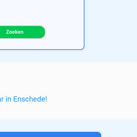
Zoeken
ar in Enschede
!