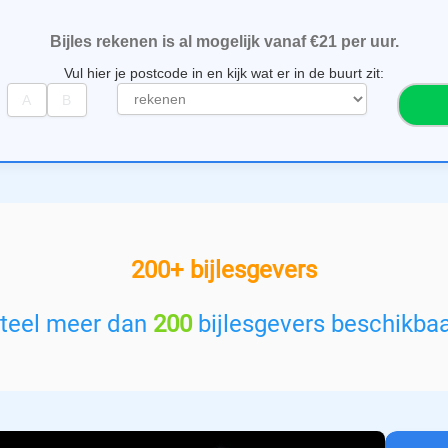
Bijles rekenen is al mogelijk vanaf €21 per uur.
Vul hier je postcode in en kijk wat er in de buurt zit:
S
e
l
e
c
t
e
e
200+ bijlesgevers
r
e
e
teel meer dan
200
bijlesgevers beschikba
n
v
a
k
: