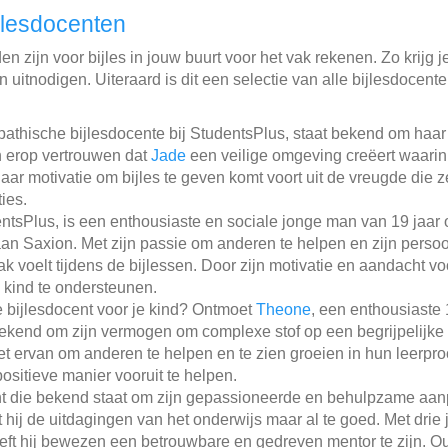
jlesdocenten
n zijn voor bijles in jouw buurt voor het vak rekenen. Zo krijg j
 uitnodigen. Uiteraard is dit een selectie van alle bijlesdocent
pathische bijlesdocente bij StudentsPlus, staat bekend om haar
n erop vertrouwen dat
Jade
een veilige omgeving creëert waari
ar motivatie om bijles te geven komt voort uit de vreugde die z
ies.
entsPlus, is een enthousiaste en sociale jonge man van 19 jaa
n Saxion. Met zijn passie om anderen te helpen en zijn persoo
ak voelt tijdens de bijlessen. Door zijn motivatie en aandacht vo
 kind te ondersteunen.
 bijlesdocent voor je kind? Ontmoet
Theone
, een enthousiaste 
ekend om zijn vermogen om complexe stof op een begrijpelijke m
t ervan om anderen te helpen en te zien groeien in hun leerpro
sitieve manier vooruit te helpen.
nt die bekend staat om zijn gepassioneerde en behulpzame aanpa
t hij de uitdagingen van het onderwijs maar al te goed. Met drie 
eeft hij bewezen een betrouwbare en gedreven mentor te zijn. 