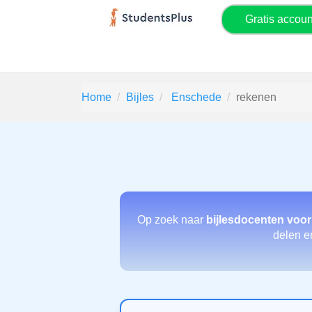
Gratis accou
Home
Bijles
Enschede
rekenen
Op zoek naar
bijlesdocenten voo
delen en