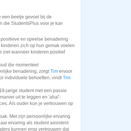
e een beetje gevoel bij de
en die StudentsPlus voor je kan
 positieve en speelse benadering
n kinderen zich op hun gemak voelen
e ziet wanneer kinderen positief
r oud die momenteel
nlijke benadering, zorgt
Tim
ervoor
or individuele behoeften, vindt
Tim
18-jarige student met een passie
anier uit te leggen en 'aha!'-
ces. Als ouder kun je vertrouwen op
k. Met zijn persoonlijke ervaring
jaar ervaring als student assistent
Ouders kunnen erop vertrouwen dat