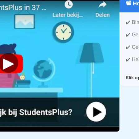
📽️ 
Bin
Gee
Gee
▶
He
Klik o