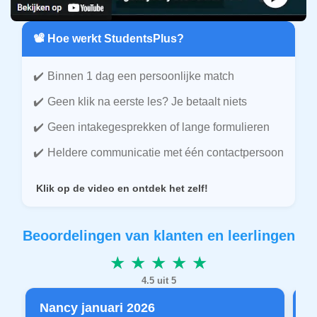
📽️ Hoe werkt StudentsPlus?
Binnen 1 dag een persoonlijke match
Geen klik na eerste les? Je betaalt niets
Geen intakegesprekken of lange formulieren
Heldere communicatie met één contactpersoon
Klik op de video en ontdek het zelf!
Beoordelingen van klanten en leerlingen
★ ★ ★ ★ ★
4.5 uit 5
Nancy januari 2026
P