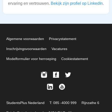
ervaring en vertrouwen.
Bekijk zijn profiel op LinkedIn
.
Algemene voorwaarden
Privacystatement
Inschrijvingsvoorwaarden
Vacatures
Modelformulier voor herroeping
Cookiestatement
StudentsPlus Nederland
T: 085 -4000 999
Rijnzathe 6