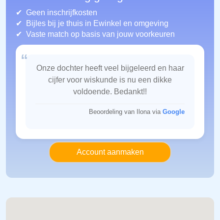
Geen inschrijfkosten
Bijles bij je thuis in Ewinkel
en omgeving
Vaste match op basis van jouw voorkeuren
“
Onze dochter heeft veel bijgeleerd en haar
cijfer voor wiskunde is nu een dikke
voldoende. Bedankt!!
Beoordeling van Ilona via
Google
Account aanmaken