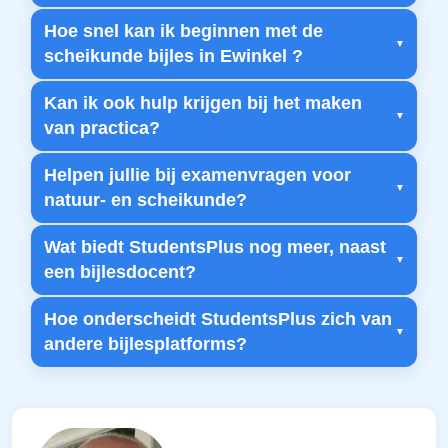
Hoe snel kan ik beginnen met de
scheikunde bijles in Ewinkel ?
Kan ik ook hulp krijgen bij het maken
van practica?
Helpen jullie bij examenvragen voor
natuur- en scheikunde?
Wat biedt StudentsPlus nog meer, naast
een bijlesdocent?
Hoe onderscheidt StudentsPlus zich van
andere bijlesplatforms?