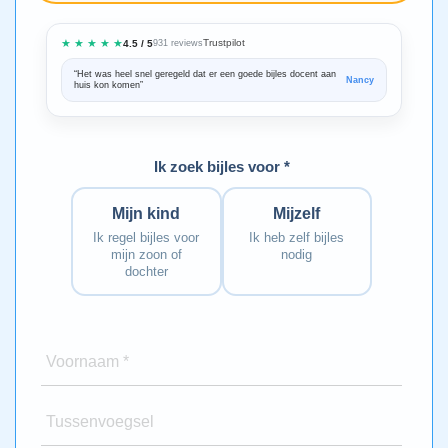
★ ★ ★ ★ ★
Trustpilot
4.5 / 5
931 reviews
“Het was heel snel geregeld dat er een goede bijles docent aan
“We zijn ze
Nancy
huis kon komen”
Bedankt voo
Ik zoek bijles voor *
Mijn kind
Mijzelf
Ik regel bijles voor
Ik heb zelf bijles
mijn zoon of
nodig
dochter
Voornaam *
Tussenvoegsel