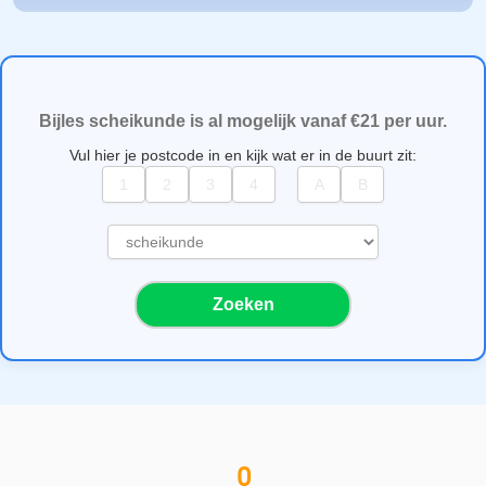
Bijles scheikunde is al mogelijk vanaf €21 per uur.
Vul hier je postcode in en kijk wat er in de buurt zit:
S
e
l
Zoeken
e
c
t
e
e
r
e
0
e