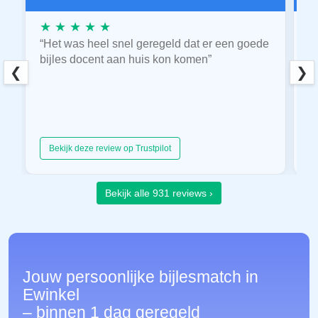
★ ★ ★ ★ ★
★
“Het was heel snel geregeld dat er een goede
“
bijles docent aan huis kon komen”
E
❮
❯
hu
Bekijk deze review op Trustpilot
Bekijk alle 931 reviews ›
Jouw persoonlijke bijlesmatch in
Ewinkel
– binnen 1 dag geregeld