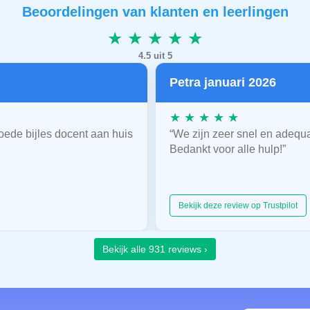
Beoordelingen van klanten en leerlingen
★ ★ ★ ★ ★
4.5 uit 5
Petra januari 2026
★ ★ ★ ★ ★
oede bijles docent aan huis
“We zijn zeer snel en adequ
Bedankt voor alle hulp!”
Bekijk deze review op Trustpilot
Bekijk alle 931 reviews ›