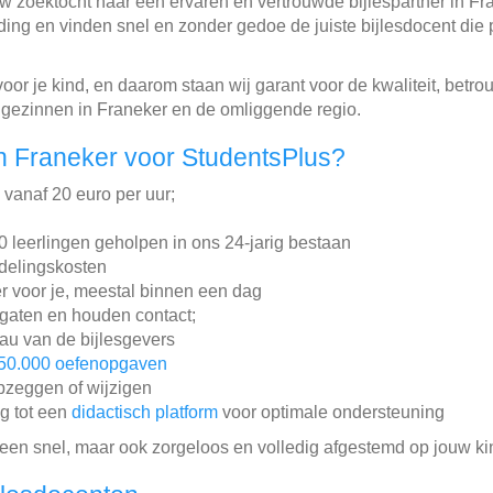
w zoektocht naar een ervaren en vertrouwde bijlespartner in F
ding en vinden snel en zonder gedoe de juiste bijlesdocent die 
 voor je kind, en daarom staan wij garant voor de kwaliteit, betr
 gezinnen in Franeker en de omliggende regio.
n Franeker voor StudentsPlus?
n vanaf 20 euro per uur;
leerlingen geholpen in ons 24-jarig bestaan
ddelingskosten
r voor je, meestal binnen een dag
gaten en houden contact;
au van de bijlesgevers
50.000 oefenopgaven
pzeggen of wijzigen
ng tot een
didactisch platform
voor optimale ondersteuning
lleen snel, maar ook zorgeloos en volledig afgestemd op jouw ki