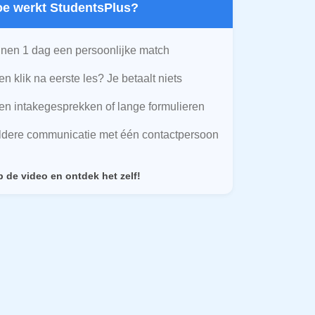
Hoe werkt StudentsPlus?
nen 1 dag een persoonlijke match
n klik na eerste les? Je betaalt niets
n intakegesprekken of lange formulieren
ldere communicatie met één contactpersoon
p de video en ontdek het zelf!