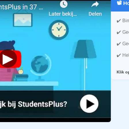
📽️ 
Bin
Gee
Gee
▶
He
Klik o