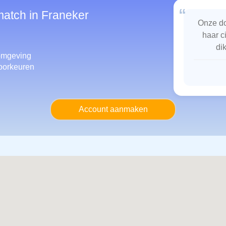
“
match in Franeker
Onze do
haar c
di
omgeving
oorkeuren
Account aanmaken