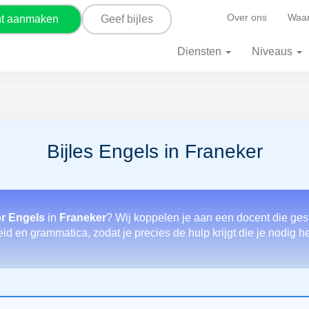
Over ons
Waar
nt aanmaken
Geef bijles
Diensten
Niveaus
Bijles Engels in Franeker
or Engels
in
Franeker
? Wij koppelen je aan een docent die ges
eid en grammatica, zodat je precies de hulp krijgt die je nodig h