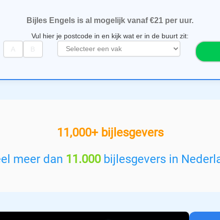
Bijles Engels is al mogelijk vanaf €21 per uur.
Vul hier je postcode in en kijk wat er in de buurt zit:
S
e
l
e
c
t
e
e
11,000+ bijlesgevers
r
e
e
eel meer dan
11.000
bijlesgevers in Nederl
n
v
a
k
: