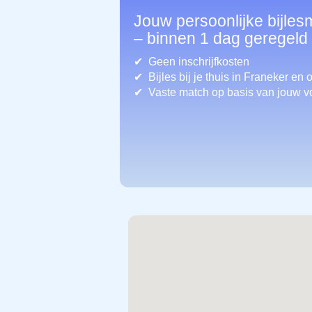
Jouw persoonlijke bijles
– binnen 1 dag geregeld
Geen inschrijfkosten
Bijles bij je thuis in Franeker
en 
Vaste match op basis van jouw v