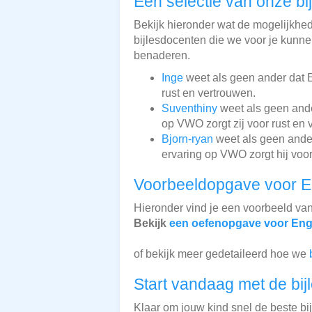
Een selectie van onze bi
Bekijk hieronder wat de mogelijkhede
bijlesdocenten die we voor je kunnen
benaderen.
Inge
weet als geen ander dat E
rust en vertrouwen.
Suventhiny
weet als geen ander
op VWO zorgt zij voor rust en 
Bjorn-ryan
weet als geen ander
ervaring op VWO zorgt hij voor
Voorbeeldopgave voor E
Hieronder vind je een voorbeeld va
Bekijk
een oefenopgave voor Eng
of bekijk meer gedetaileerd hoe we
Start vandaag met de bij
Klaar om jouw kind snel de beste bi