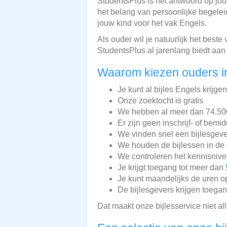
StudentsPlus is hét antwoord op jou
het belang van persoonlijke begelei
jouw kind voor het vak Engels.
Als ouder wil je natuurlijk het beste
StudentsPlus al jarenlang biedt aan
Waarom kiezen ouders i
Je kunt al bijles Engels krijge
Onze zoektocht is gratis
We hebben al meer dan 74.500 
Er zijn geen inschrijf- of bemi
We vinden snel een bijlesgeve
We houden de bijlessen in de 
We controleren het kennisnive
Je krijgt toegang tot meer dan
Je kunt maandelijks de uren o
De bijlesgevers krijgen toega
Dat maakt onze bijlesservice niet a