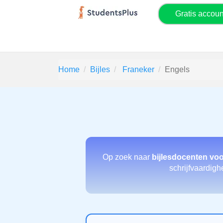
Gratis accou
Home
Bijles
Franeker
Engels
Op zoek naar
bijlesdocenten vo
schrijfvaardigh