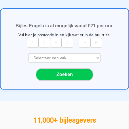
Bijles Engels is al mogelijk vanaf €21 per uur.
Vul hier je postcode in en kijk wat er in de buurt zit:
S
e
l
Zoeken
e
c
t
e
e
r
e
11,000+ bijlesgevers
e
n