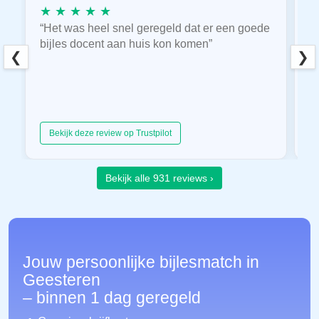
★ ★ ★ ★ ★
★
“Het was heel snel geregeld dat er een goede
“
bijles docent aan huis kon komen”
E
❮
❯
hu
Bekijk deze review op Trustpilot
Bekijk alle 931 reviews ›
Jouw persoonlijke bijlesmatch in
Geesteren
– binnen 1 dag geregeld