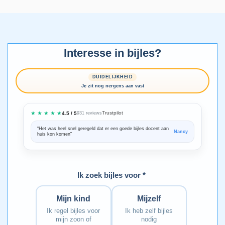
Interesse in bijles?
DUIDELIJKHEID
Je zit nog nergens aan vast
★ ★ ★ ★ ★
Trustpilot
4.5 / 5
931 reviews
“Het was heel snel geregeld dat er een goede bijles docent aan
“We zijn ze
Nancy
huis kon komen”
Bedankt voo
Ik zoek bijles voor *
Mijn kind
Mijzelf
Ik regel bijles voor
Ik heb zelf bijles
mijn zoon of
nodig