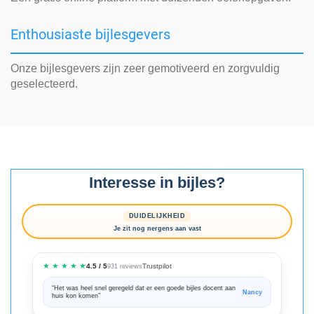
Enthousiaste bijlesgevers
Onze bijlesgevers zijn zeer gemotiveerd en zorgvuldig
geselecteerd.
Interesse in bijles?
DUIDELIJKHEID
Je zit nog nergens aan vast
★ ★ ★ ★ ★
Trustpilot
4.5 / 5
931 reviews
“Het was heel snel geregeld dat er een goede bijles docent aan
“We zijn ze
Nancy
huis kon komen”
Bedankt voo