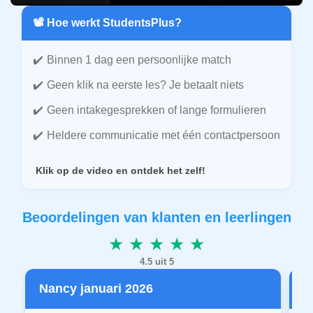
📽️ Hoe werkt StudentsPlus?
Binnen 1 dag een persoonlijke match
Geen klik na eerste les? Je betaalt niets
Geen intakegesprekken of lange formulieren
Heldere communicatie met één contactpersoon
Klik op de video en ontdek het zelf!
Beoordelingen van klanten en leerlingen
★ ★ ★ ★ ★
4.5 uit 5
Nancy januari 2026
P