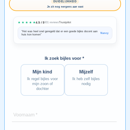
DUIDELIJKHEID
Je zit nog nergens aan vast
★ ★ ★ ★ ★
Trustpilot
4.5 / 5
931 reviews
“Het was heel snel geregeld dat er een goede bijles docent aan
“We zijn ze
Nancy
huis kon komen”
Bedankt voo
Ik zoek bijles voor *
Mijn kind
Mijzelf
Ik regel bijles voor
Ik heb zelf bijles
mijn zoon of
nodig
dochter
Voornaam *