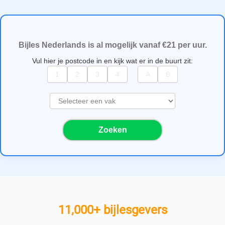
Bijles Nederlands is al mogelijk vanaf €21 per uur.
Vul hier je postcode in en kijk wat er in de buurt zit:
S
e
l
Zoeken
e
c
t
e
e
r
e
11,000+ bijlesgevers
e
n