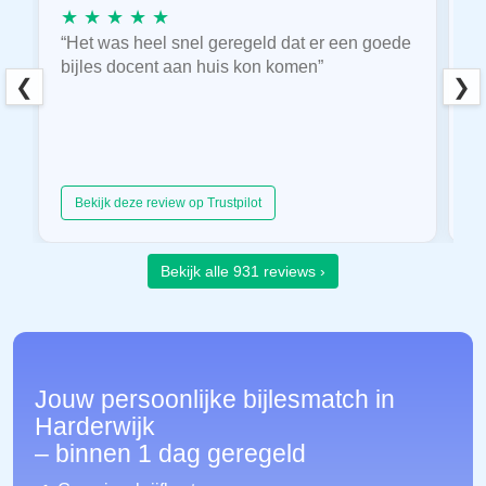
★ ★ ★ ★ ★
★
“Het was heel snel geregeld dat er een goede
“
bijles docent aan huis kon komen”
E
❮
❯
hu
Bekijk deze review op Trustpilot
Bekijk alle 931 reviews ›
Jouw persoonlijke bijlesmatch in
Harderwijk
– binnen 1 dag geregeld