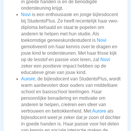
in goede handen is en de benodigde
ondersteuning krijgt.
Novi
is een enthousiaste en jonge bijlesdocent
bij StudentsPlus. Ze heeft recentelijk haar vwo-
diploma behaald en staat te popelen om
anderen te helpen met hun studie. Als
toekomstige geneeskundestudent is
Novi
gemotiveerd om haar kennis over te dragen en
jouw kind te ondersteunen. Met haar frisse kijk
op de lesstof en passie voor leren, zal
Novi
zeker een positieve impact hebben op de
educatieve groei van jouw kind.
Aurore
, de bijlesdocent van StudentsPlus, wordt
warm aanbevolen door ouders van middelbare
school en basisschool leerlingen. Haar
persoonlijke benadering en motivatie om
anderen te helpen, creëren een sfeer van
vertrouwen en betrokkenheid. Met
Aurore
als
bijlesdocent weet je zeker dat je zoon of dochter
in goede handen is. Haar passie voor het delen
van kennis en sociale interactie maken de