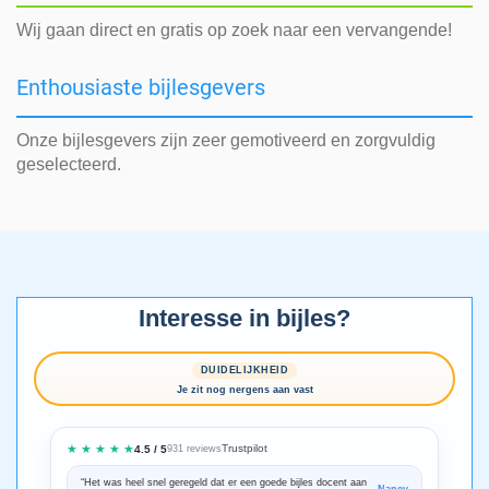
Wij gaan direct en gratis op zoek naar een vervangende!
Enthousiaste bijlesgevers
Onze bijlesgevers zijn zeer gemotiveerd en zorgvuldig
geselecteerd.
Interesse in bijles?
DUIDELIJKHEID
Je zit nog nergens aan vast
★ ★ ★ ★ ★
Trustpilot
4.5 / 5
931 reviews
“Het was heel snel geregeld dat er een goede bijles docent aan
“We zijn ze