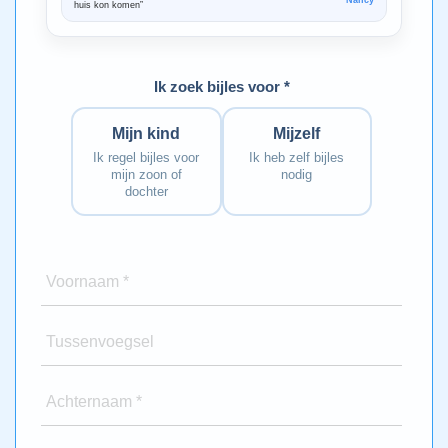
Nancy
huis kon komen”
Bedankt voo
Ik zoek bijles voor *
Mijn kind
Mijzelf
Ik regel bijles voor
Ik heb zelf bijles
mijn zoon of
nodig
dochter
Voornaam *
Tussenvoegsel
Achternaam *