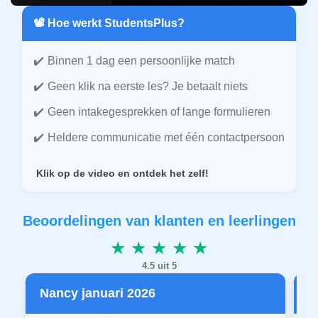
📽️ Hoe werkt StudentsPlus?
Binnen 1 dag een persoonlijke match
Geen klik na eerste les? Je betaalt niets
Geen intakegesprekken of lange formulieren
Heldere communicatie met één contactpersoon
Klik op de video en ontdek het zelf!
Beoordelingen van klanten en leerlingen
★ ★ ★ ★ ★
4.5 uit 5
Nancy januari 2026
P