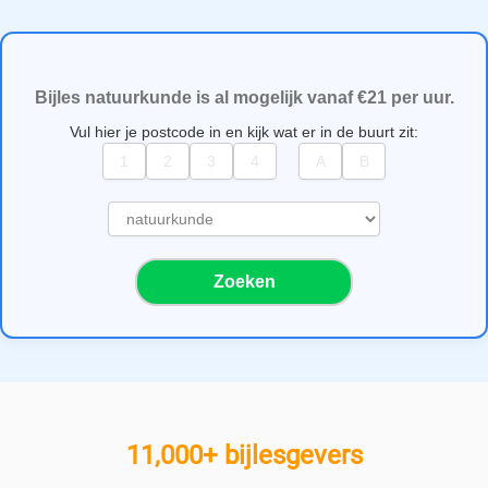
Bijles natuurkunde is al mogelijk vanaf €21 per uur.
Vul hier je postcode in en kijk wat er in de buurt zit:
S
e
l
Zoeken
e
c
t
e
e
r
e
11,000+ bijlesgevers
e
n