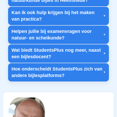
natuurkunde bijles in Heemstede?
Kan ik ook hulp krijgen bij het maken
van practica?
Helpen jullie bij examenvragen voor
natuur- en scheikunde?
Wat biedt StudentsPlus nog meer, naast
een bijlesdocent?
Hoe onderscheidt StudentsPlus zich van
andere bijlesplatforms?