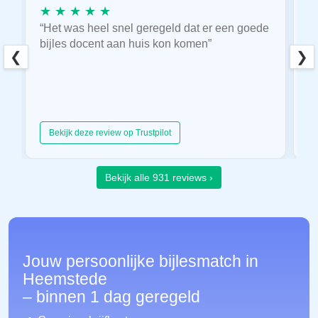
★ ★ ★ ★ ★
★
“Het was heel snel geregeld dat er een goede
“
bijles docent aan huis kon komen”
E
❮
❯
hu
Bekijk deze review op Trustpilot
Bekijk alle 931 reviews ›
Jouw persoonlijke bijlesmatch in
Heemstede
– binnen 1 dag geregeld