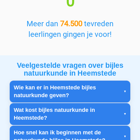
0
Meer dan
74.500
tevreden
leerlingen gingen je voor!
Veelgestelde vragen over bijles
natuurkunde in Heemstede
Wie kan er in Heemstede bijles
natuurkunde geven?
Wat kost bijles natuurkunde in
Heemstede?
Hoe snel kan ik beginnen met de