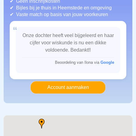
Geen inschrijfkosten
Bijles bij je thuis in Heemstede
en omgeving
Vaste match op basis van jouw voorkeuren
“
Onze dochter heeft veel bijgeleerd en haar
cijfer voor wiskunde is nu een dikke
voldoende. Bedankt!!
Beoordeling van Ilona via
Google
Account aanmaken