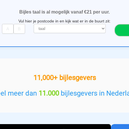
Bijles taal is al mogelijk vanaf €21 per uur.
Vul hier je postcode in en kijk wat er in de buurt zit:
S
e
l
e
c
t
e
e
11,000+ bijlesgevers
r
e
e
eel meer dan
11.000
bijlesgevers in Nederl
n
v
a
k
: