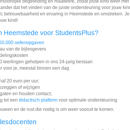
persoonlijke begeleiding en maatwerk, zodat jouw kind weer met
 ander dat het vinden van de juiste ondersteuning voor jouw kin
t, betrouwbaarheid en ervaring in Heemstede en omstreken. Je
ouw kind!
n Heemstede voor StudentsPlus?
50.000 oefenopgaven
au van de bijlesgevers
ddelingskosten
leerlingen geholpen in ons 24-jarig bestaan
r voor je, meestal binnen een dag
anaf 20 euro per uur;
pzeggen of wijzigen
gaten en houden contact;
ng tot een
didactisch platform
voor optimale ondersteuning
rouwen en de rust die nodig is om weer vooruit te komen.
jlesdocenten