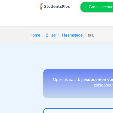
Gratis accou
Home
Bijles
Heemstede
taal
Op zoek naar
bijlesdocenten voo
zinsopbouw