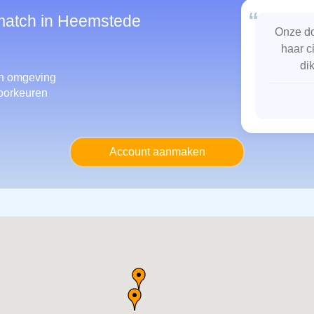
“
smatch in Heemstede
Onze do
haar c
di
n omgeving
oorkeuren
Account aanmaken