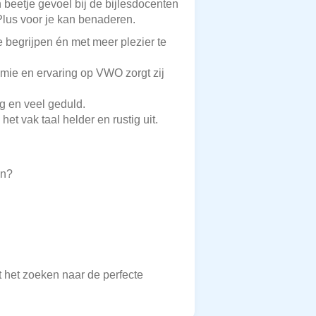
n beetje gevoel bij de bijlesdocenten
sPlus voor je kan benaderen.
e begrijpen én met meer plezier te
nomie en ervaring op VWO zorgt zij
eg en veel geduld.
et vak taal helder en rustig uit.
en?
t het zoeken naar de perfecte