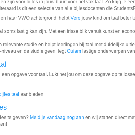
 zijn voor bijles in jouw buurt voor het vak taal. Zo krijg je ee
teraard is dit een selectie van alle bijlesdocenten die Student
5 en haar VWO achtergrond, helpt
Vere
jouw kind om taal beter t
l soms lastig kan zijn. Met een frisse blik vanuit kunst en eco
elevante studie en helpt leerlingen bij taal met duidelijke uitl
niveau en de studie geen, legt
Ouiam
lastige onderwerpen van h
al
 een opgave voor taal. Lukt het jou om deze opgave op te loss
bijles taal
aanbieden
les
jles te geven?
Meld je vandaag nog aan
en wij starten direct me
ten!