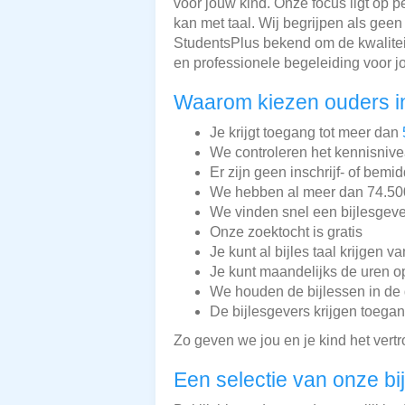
voor jouw kind. Onze focus ligt op 
kan met taal. Wij begrijpen als geen
StudentsPlus bekend om de kwalitei
en professionele begeleiding voor j
Waarom kiezen ouders i
Je krijgt toegang tot meer dan
We controleren het kennisnive
Er zijn geen inschrijf- of bemi
We hebben al meer dan 74.500 
We vinden snel een bijlesgeve
Onze zoektocht is gratis
Je kunt al bijles taal krijgen v
Je kunt maandelijks de uren o
We houden de bijlessen in de 
De bijlesgevers krijgen toega
Zo geven we jou en je kind het vert
Een selectie van onze bi