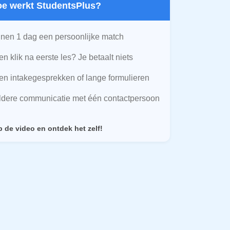
Hoe werkt StudentsPlus?
nen 1 dag een persoonlijke match
n klik na eerste les? Je betaalt niets
n intakegesprekken of lange formulieren
ldere communicatie met één contactpersoon
p de video en ontdek het zelf!