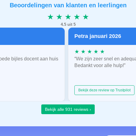
Beoordelingen van klanten en leerlingen
★ ★ ★ ★ ★
4.5 uit 5
Petra januari 2026
★ ★ ★ ★ ★
oede bijles docent aan huis
“We zijn zeer snel en adequ
Bedankt voor alle hulp!”
Bekijk deze review op Trustpilot
Bekijk alle 931 reviews ›