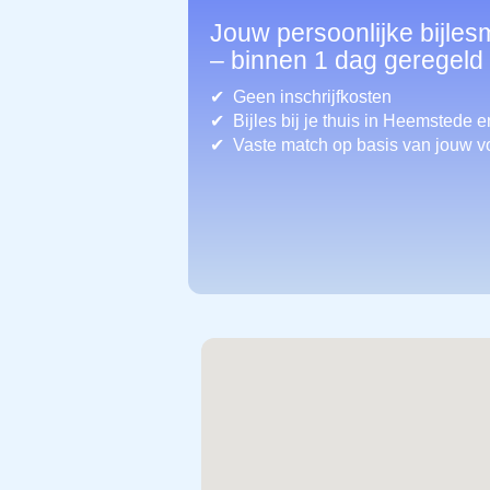
Jouw persoonlijke bijle
– binnen 1 dag geregeld
Geen inschrijfkosten
Bijles bij je thuis in Heemstede
e
Vaste match op basis van jouw v