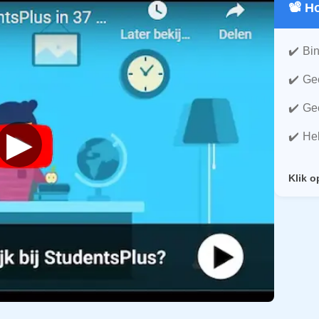
📽️ 
Bin
Gee
Gee
▶
He
Klik o