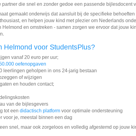
e partner die snel en zonder gedoe een passende bijlesdocent 
aat gemaakt onderwijs dat aansluit bij de specifieke behoeften
thousiast, en helpen jouw kind met plezier om Nederlands onder
n Helmond en omstreken - samen zorgen we ervoor dat jouw kin
n.
n Helmond voor StudentsPlus?
ijgen vanaf 20 euro per uur;
50.000 oefenopgaven
leerlingen geholpen in ons 24-jarig bestaan
pzeggen of wijzigen
gaten en houden contact;
ddelingskosten
au van de bijlesgevers
ng tot een
didactisch platform
voor optimale ondersteuning
r voor je, meestal binnen een dag
lleen snel, maar ook zorgeloos en volledig afgestemd op jouw ki