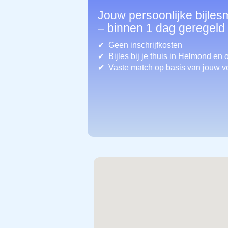
Jouw persoonlijke bijle
– binnen 1 dag geregeld
Geen inschrijfkosten
Bijles bij je thuis in Helmond
en 
Vaste match op basis van jouw v