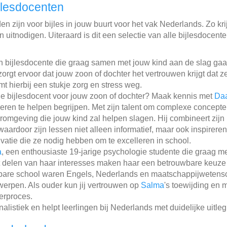
jlesdocenten
n zijn voor bijles in jouw buurt voor het vak Nederlands. Zo krij
 uitnodigen. Uiteraard is dit een selectie van alle bijlesdocent
n bijlesdocente die graag samen met jouw kind aan de slag gaa
zorgt ervoor dat jouw zoon of dochter het vertrouwen krijgt dat 
mt hierbij een stukje zorg en stress weg.
e bijlesdocent voor jouw zoon of dochter? Maak kennis met
Da
eren te helpen begrijpen. Met zijn talent om complexe concepten
mgeving die jouw kind zal helpen slagen. Hij combineert zijn p
waardoor zijn lessen niet alleen informatief, maar ook inspireren
vatie die ze nodig hebben om te excelleren in school.
a
, een enthousiaste 19-jarige psychologie studente die graag m
 delen van haar interesses maken haar een betrouwbare keuze 
lbare school waren Engels, Nederlands en maatschappijwetensc
rwerpen. Als ouder kun jij vertrouwen op
Salma
's toewijding en 
eerproces.
listiek en helpt leerlingen bij Nederlands met duidelijke uitleg