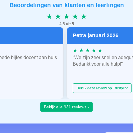
Beoordelingen van klanten en leerlingen
★ ★ ★ ★ ★
4.5 uit 5
Petra januari 2026
★ ★ ★ ★ ★
oede bijles docent aan huis
“We zijn zeer snel en adequ
Bedankt voor alle hulp!”
Bekijk deze review op Trustpilot
Bekijk alle 931 reviews ›