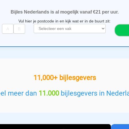
Bijles Nederlands is al mogelijk vanaf €21 per uur.
Vul hier je postcode in en kijk wat er in de buurt zit:
S
e
l
e
c
t
e
e
11,000+ bijlesgevers
r
e
e
eel meer dan
11.000
bijlesgevers in Nederl
n
v
a
k
: