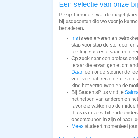
Een selectie van onze bi
Bekijk hieronder wat de mogelijkhede
bijlesdocenten die we voor je kunnen
benaderen.
Iris
is een ervaren en betrokke
stap voor stap de stof door en 
leerling succes ervaart en nee
Op zoek naar een professionel
leraar die ervan geniet om and
Daan
een ondersteunende leero
voor voetbal, reizen en lezen, 
kind het vertrouwen en de moti
Bij StudentsPlus vind je
Salm
het helpen van anderen en het
favoriete vakken op de midde
thuis is in verschillende onde
ondersteunen in zijn of haar l
Mees
studeert momenteel journa