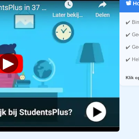
📽️ 
Bin
Gee
Gee
▶
He
Klik o