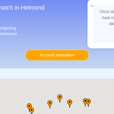
“
smatch in Helmond
Onze do
haar c
di
omgeving
oorkeuren
Account aanmaken