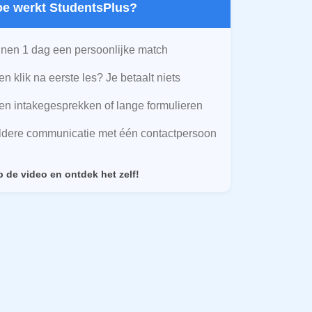
Hoe werkt StudentsPlus?
nen 1 dag een persoonlijke match
n klik na eerste les? Je betaalt niets
n intakegesprekken of lange formulieren
ldere communicatie met één contactpersoon
p de video en ontdek het zelf!