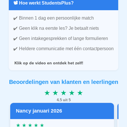
📽️ Hoe werkt StudentsPlus?
Binnen 1 dag een persoonlijke match
Geen klik na eerste les? Je betaalt niets
Geen intakegesprekken of lange formulieren
Heldere communicatie met één contactpersoon
Klik op de video en ontdek het zelf!
Beoordelingen van klanten en leerlingen
★ ★ ★ ★ ★
4.5 uit 5
Nancy januari 2026
P
★ ★ ★ ★ ★
★