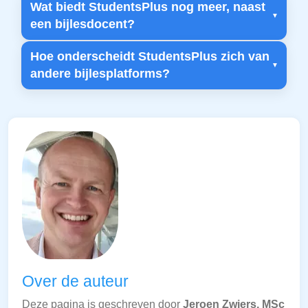
Wat biedt StudentsPlus nog meer, naast
een bijlesdocent?
Hoe onderscheidt StudentsPlus zich van
andere bijlesplatforms?
Over de auteur
Deze pagina is geschreven door
Jeroen Zwiers, MSc