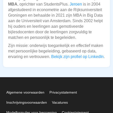
MBA
, oprichter van StudentsPlus.
Jeroen
is in 2004
afgestudeerd in econometrie aan de Rijksuniversiteit
Groningen en behaalde in 2021 zijn MBA in Big Data
aan de Universiteit van Amsterdam. Sinds 2002 helpt
hij ouders en leerlingen aan gemotiveerde
bijlesdocenten door de leerlingen zorgvuldig te
matchen en persoonlijk te begeleiden.
Zijn missie: onderwijs toegankelijk en effectief maken
met persoonlijke begeleiding, gebaseerd op data,
ervaring en vertrouwen.
Bekijk zijn profiel op LinkedIn
.
Algemene voorwaarden
Privacystatement
Inschrijvingsvoorwaarden
Vacatures
Modelformulier voor herroeping
Cookiestatement