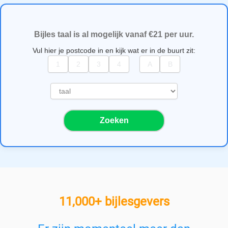
Bijles taal is al mogelijk vanaf €21 per uur.
Vul hier je postcode in en kijk wat er in de buurt zit:
S
e
l
Zoeken
e
c
t
e
e
r
e
11,000+ bijlesgevers
e
n
v