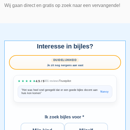
Wij gaan direct en gratis op zoek naar een vervangende!
Interesse in bijles?
DUIDELIJKHEID
Je zit nog nergens aan vast
★ ★ ★ ★ ★
Trustpilot
4.5 / 5
931 reviews
“Het was heel snel geregeld dat er een goede bijles docent aan
“We zijn ze
Nancy
huis kon komen”
Bedankt voo
Ik zoek bijles voor *