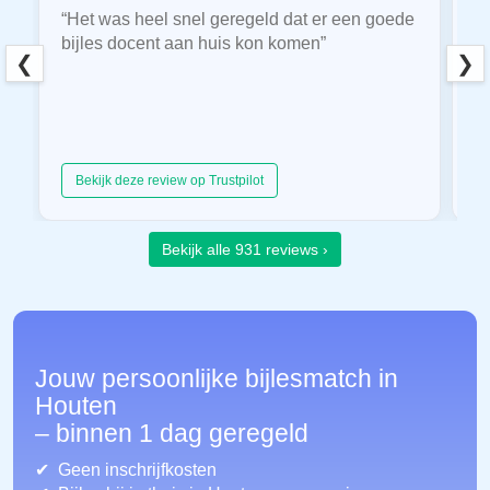
“Het was heel snel geregeld dat er een goede
“
bijles docent aan huis kon komen”
E
❮
❯
hu
Bekijk deze review op Trustpilot
Bekijk alle 931 reviews ›
Jouw persoonlijke bijlesmatch in
Houten
– binnen 1 dag geregeld
Geen inschrijfkosten