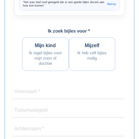
“Het was heel snel geregeld dat er een goede bijles docent aan
“We zijn ze
Nancy
huis kon komen”
Bedankt voo
Ik zoek bijles voor *
Mijn kind
Mijzelf
Ik regel bijles voor
Ik heb zelf bijles
mijn zoon of
nodig
dochter
Voornaam *
Tussenvoegsel
Achternaam *